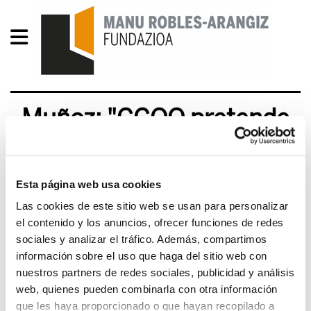
Muñoz: "CCOO pretende
trasladar aquí el el modelo
de diálogo social español"
Esta página web usa cookies
2014/02/12
Las cookies de este sitio web se usan para personalizar
el contenido y los anuncios, ofrecer funciones de redes
sociales y analizar el tráfico. Además, compartimos
El secretario general de ELA, Adolfo Muñoz "Txiki",
información sobre el uso que haga del sitio web con
ha señalado en el transcurso de la entrevista
nuestros partners de redes sociales, publicidad y análisis
realizada en el programa Buoulevard de Radio
web, quienes pueden combinarla con otra información
Euskadi que " el sindicato CCOO pretende
que les haya proporcionado o que hayan recopilado a