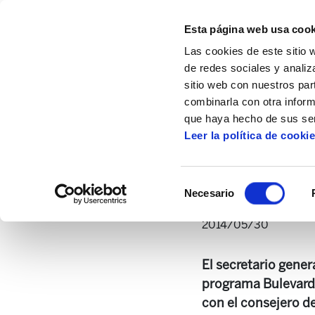
Esta página web usa cook
Las cookies de este sitio 
de redes sociales y analiz
sitio web con nuestros par
combinarla con otra inform
Inicio
Multimedia
Audios
Muñoz: "El 
que haya hecho de sus ser
Leer la política de cooki
Muñ
Selección
Necesario
de
consentimiento
2014/05/30
El secretario gener
programa Bulevard d
con el consejero de