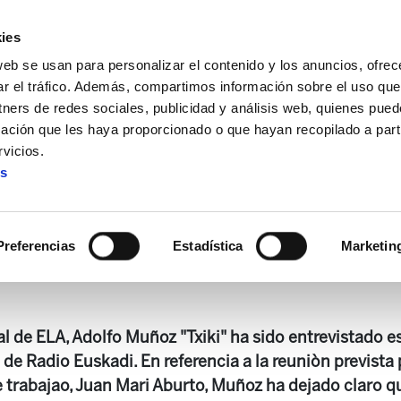
ies
web se usan para personalizar el contenido y los anuncios, ofrec
ar el tráfico. Además, compartimos información sobre el uso que
tners de redes sociales, publicidad y análisis web, quienes pue
ación que les haya proporcionado o que hayan recopilado a parti
diálogo social no existe"
vicios.
es
oz: "El diálogo social no exi
Preferencias
Estadística
Marketin
al de ELA, Adolfo Muñoz "Txiki" ha sido entrevistado 
e Radio Euskadi. En referencia a la reuniòn prevista
 trabajao, Juan Mari Aburto, Muñoz ha dejado claro qu