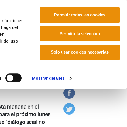
Permitir todas las cookies
er funciones
 haga del
Euskara
Français
Español
Permitir la selección
den
r del uso
Solo usar cookies necesarias
ste"
g
Mostrar detalles
esta mañana en el
 para el próximo lunes
e "diálogo scial no