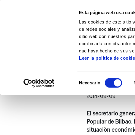
Esta página web usa cook
Las cookies de este sitio 
de redes sociales y analiz
sitio web con nuestros par
combinarla con otra inform
Inicio
Multimedia
Audios
Muñoz: "El
que haya hecho de sus ser
Leer la política de cooki
Muñoz: "El 
Selección
Necesario
de
consentimiento
2014/09/09
El secretario gener
Popular de Bilbao. 
situaciòn económic