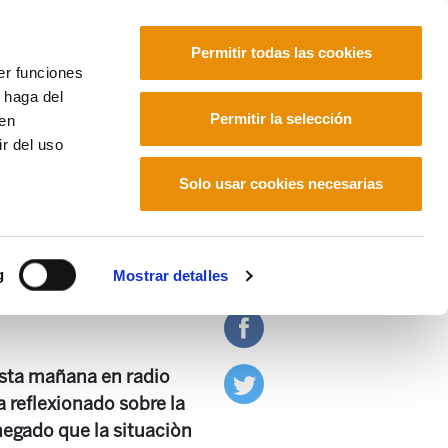
Permitir todas las cookies
er funciones
 haga del
Euskara
Français
Español
Permitir la selección
den
r del uso
Solo usar cookies necesarias
 aumentando"
g
Mostrar detalles
 esta mañana en radio
a reflexionado sobre la
negado que la situaciòn