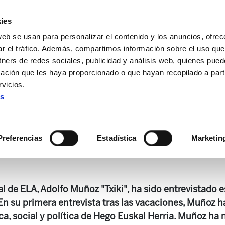
ies
web se usan para personalizar el contenido y los anuncios, ofrec
ar el tráfico. Además, compartimos información sobre el uso que
tners de redes sociales, publicidad y análisis web, quienes pue
ación que les haya proporcionado o que hayan recopilado a parti
 paro de larga duraciòn sigue aumentando"
vicios.
es
paro de larga duraciòn sigue
Preferencias
Estadística
Marketin
al de ELA, Adolfo Muñoz "Txiki", ha sido entrevistado
En su primera entrevista tras las vacaciones, Muñoz h
a, social y política de Hego Euskal Herria. Muñoz ha 