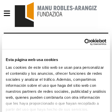
Muñoz:"El Primero de
Mayo tenemos una cita en
Bilbao"
Esta página web usa cookies
Las cookies de este sitio web se usan para personalizar
el contenido y los anuncios, ofrecer funciones de redes
2014/04/29
sociales y analizar el tráfico. Además, compartimos
información sobre el uso que haga del sitio web con
Adolfo Muñoz, secretario general de ELA, ha
nuestros partners de redes sociales, publicidad y análisis
llamado a toda la militancia del sindicato a
web, quienes pueden combinarla con otra información
participar en los actos organizados por ELA con
que les haya proporcionado o que hayan recopilado a
motivo del Primero de Mayo del 2014 en el
partir del uso que haya hecho de sus servicios.