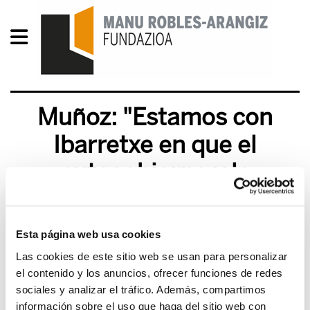
Muñoz: "Estamos con
Ibarretxe en que el
autogobierno y la
construcción de nuestro
país no es sólo el
Esta página web usa cookies
Concierto Económico"
Las cookies de este sitio web se usan para personalizar
el contenido y los anuncios, ofrecer funciones de redes
2015/10/23
sociales y analizar el tráfico. Además, compartimos
información sobre el uso que haga del sitio web con