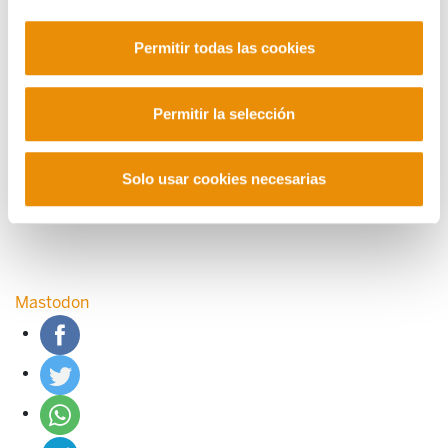
POLÍTICA DE COOKIES
CANAL DE INFORMACIÓN
POLÍTICA DE PRIVACIDAD
MAPA DEL SITIO
ACCESIBILIDAD
Permitir todas las cookies
CONTACTO
Manu Robles-Arangiz Institutua Fundazioa
Barrainkua 13 - 48009 Bilbo -
Permitir la selección
Telf. +34 94 403 77 99
Corderliers karrika 20 - 64100 Baiona -
Telf. +33 (0) 559 25 65 52
Solo usar cookies necesarias
Contacto
Mastodon