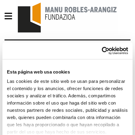
No cabe otra opción que
organizar, sindicalizar los
centros de trabajo
Esta página web usa cookies
Las cookies de este sitio web se usan para personalizar
el contenido y los anuncios, ofrecer funciones de redes
2013/10/22
sociales y analizar el tráfico. Además, compartimos
información sobre el uso que haga del sitio web con
El secretario general de ELA, Adolfo Muñoz "Txiki",
nuestros partners de redes sociales, publicidad y análisis
ha sido entrevistado esta mañana en Radio
web, quienes pueden combinarla con otra información
Popular de Bilbao. Muñoz se ha referido a la
que les haya proporcionado o que hayan recopilado a
necesidad de organizar a los trabajadores y
partir del uso que haya hecho de sus servicios.