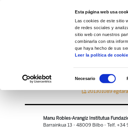
Esta página web usa cook
Las cookies de este sitio 
de redes sociales y analiz
sitio web con nuestros par
combinarla con otra inform
Inicio
Multimedia
Conferencias y semin
que haya hecho de sus ser
Leer la política de cooki
Selección
Necesario
de
consentimiento
201301089 egitara
Manu Robles-Arangiz Institutua Fundazi
Barrainkua 13 - 48009 Bilbo -
Telf. +34