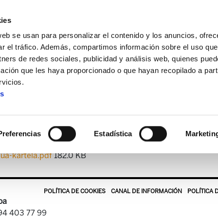
ies
web se usan para personalizar el contenido y los anuncios, ofrec
ar el tráfico. Además, compartimos información sobre el uso que
tners de redes sociales, publicidad y análisis web, quienes pue
ación que les haya proporcionado o que hayan recopilado a parti
arios
Alianzas sindicales y sociales, estrategia imprescind
vicios.
es
Programa
Preferencias
Estadística
Marketin
ua-kartela.pdf
182.0 KB
POLÍTICA DE COOKIES
CANAL DE INFORMACIÓN
POLÍTICA 
oa
 94 403 77 99