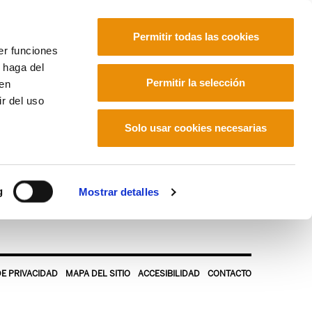
Permitir todas las cookies
er funciones
 haga del
Euskara
Français
Español
Permitir la selección
den
r del uso
ible frente al saqueo neoliberal
Programa
Solo usar cookies necesarias
g
Mostrar detalles
DE PRIVACIDAD
MAPA DEL SITIO
ACCESIBILIDAD
CONTACTO