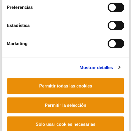
Preferencias
Estadística
Acceder a la información
Marketing
POLÍTICA DE COOKIES
CANAL DE INFORMACIÓN
POLÍTICA DE PRIVACIDAD
MAPA DEL SITIO
ACCESIBILIDAD
Mostrar detalles
CONTACTO
Manu Robles-Arangiz Institutua Fundazioa
Barrainkua 13 - 48009 Bilbo -
Permitir todas las cookies
Telf. +34 94 403 77 99
Corderliers karrika 20 - 64100 Baiona -
Permitir la selección
Telf. +33 (0) 559 25 65 52
Contacto
Solo usar cookies necesarias