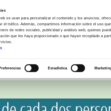
ies
web se usan para personalizar el contenido y los anuncios, ofrec
ar el tráfico. Además, compartimos información sobre el uso que
tners de redes sociales, publicidad y análisis web, quienes pue
ación que les haya proporcionado o que hayan recopilado a parti
s jpg infografias
Cobertura de desempleo 201311
vicios.
es
obertura de desempleo 2013
Preferencias
Estadística
Marketin