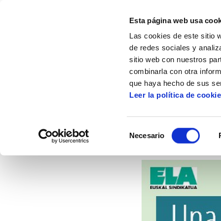
Esta página web usa cook
Las cookies de este sitio 
de redes sociales y analiz
sitio web con nuestros par
combinarla con otra inform
Inicio
Multimedia
Infografías
Imagene
que haya hecho de sus ser
Leer la política de cooki
C
Selección
Necesario
de
consentimiento