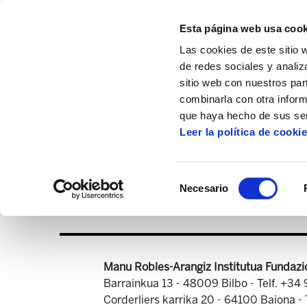
Esta página web usa cook
Las cookies de este sitio 
de redes sociales y analiz
sitio web con nuestros par
combinarla con otra inform
Inicio
Multimedia
Infografías
Infogra
que haya hecho de sus ser
Leer la política de cooki
Selección
Necesario
de
consentimiento
Manu Robles-Arangiz Institutua Fundazi
Barrainkua 13 - 48009 Bilbo -
Telf. +34
Corderliers karrika 20 - 64100 Baiona -