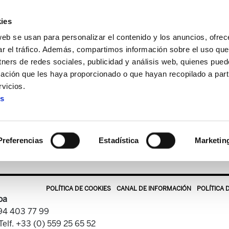
ies
web se usan para personalizar el contenido y los anuncios, ofrec
ar el tráfico. Además, compartimos información sobre el uso que
tners de redes sociales, publicidad y análisis web, quienes pue
ación que les haya proporcionado o que hayan recopilado a parti
fías
vicios.
es
Infografías
Preferencias
Estadística
Marketin
POLÍTICA DE COOKIES
CANAL DE INFORMACIÓN
POLÍTICA 
oa
 94 403 77 99
Telf. +33 (0) 559 25 65 52