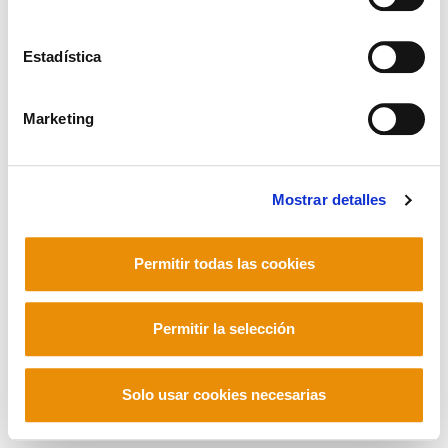
Estadística
POLÍTICA DE COOKIES
CANAL DE INFORMACIÓN
POLÍTICA DE PRIVACIDAD
MAPA DEL SITIO
ACCESIBILIDAD
Marketing
CONTACTO
Manu Robles-Arangiz Institutua Fundazioa
Barrainkua 13 - 48009 Bilbo -
Mostrar detalles
Telf. +34 94 403 77 99
Corderliers karrika 20 - 64100 Baiona -
Telf. +33 (0) 559 25 65 52
Permitir todas las cookies
Contacto
Permitir la selección
Mastodon
Solo usar cookies necesarias