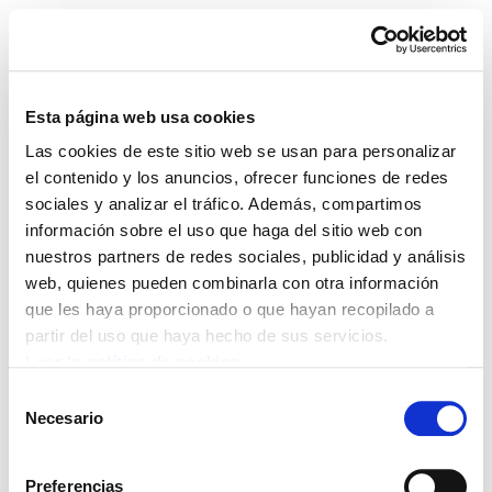
Esta página web usa cookies
Las cookies de este sitio web se usan para personalizar
La tasa de paro juvenil en
el contenido y los anuncios, ofrecer funciones de redes
sociales y analizar el tráfico. Además, compartimos
Hego Euskal Herria dobla
información sobre el uso que haga del sitio web con
nuestros partners de redes sociales, publicidad y análisis
la de la UE-28
web, quienes pueden combinarla con otra información
que les haya proporcionado o que hayan recopilado a
Leer el documento completo
partir del uso que haya hecho de sus servicios.
Leer la política de cookies
Selección
Necesario
de
consentimiento
Preferencias