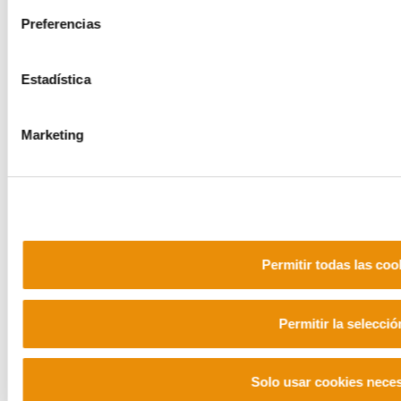
POLÍTICA DE PRIVACIDAD
MAPA DEL SITIO
ACCESIBILIDAD
CONTACTO
Preferencias
Manu Robles-Arangiz Institutua Fundazioa
Barrainkua 13 - 48009 Bilbo -
Estadística
Telf. +34 94 403 77 99
Corderliers karrika 20 - 64100 Baiona -
Telf. +33 (0) 559 25 65 52
Marketing
Contacto
Mastodon
Permitir todas las coo
Permitir la selecció
Solo usar cookies nece