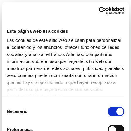
Esta página web usa cookies
Las cookies de este sitio web se usan para personalizar
Presentaciones
el contenido y los anuncios, ofrecer funciones de redes
sociales y analizar el tráfico. Además, compartimos
información sobre el uso que haga del sitio web con
nuestros partners de redes sociales, publicidad y análisis
web, quienes pueden combinarla con otra información
POLÍTICA DE COOKIES
CANAL DE INFORMACIÓN
que les haya proporcionado o que hayan recopilado a
POLÍTICA DE PRIVACIDAD
MAPA DEL SITIO
ACCESIBILIDAD
CONTACTO
partir del uso que haya hecho de sus servicios.
Manu Robles-Arangiz Institutua Fundazioa
Leer la política de cookies
Barrainkua 13 - 48009 Bilbo -
Selección
Telf. +34 94 403 77 99
Necesario
de
Corderliers karrika 20 - 64100 Baiona -
consentimiento
Telf. +33 (0) 559 25 65 52
Preferencias
Contacto