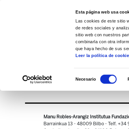
Esta página web usa cook
Las cookies de este sitio 
de redes sociales y analiz
sitio web con nuestros par
combinarla con otra inform
Inicio
Multimedia
probak egiteko
gr
que haya hecho de sus ser
Leer la política de cooki
Selección
Necesario
de
consentimiento
Manu Robles-Arangiz Institutua Fundazi
Barrainkua 13 - 48009 Bilbo -
Telf. +34