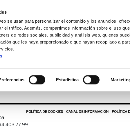
ies
web se usan para personalizar el contenido y los anuncios, ofrec
ar el tráfico. Además, compartimos información sobre el uso que
tners de redes sociales, publicidad y análisis web, quienes pue
ación que les haya proporcionado o que hayan recopilado a parti
afico en docs
vicios.
es
grafico en docs
Preferencias
Estadística
Marketin
POLÍTICA DE COOKIES
CANAL DE INFORMACIÓN
POLÍTICA 
oa
 94 403 77 99