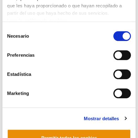
que les haya proporcionado o que hayan recopilado a
partir del uso que haya hecho de sus servicios.
Leer la política de cookies
Selección
Bideo hau ikusi ahal izateko
marketing-cookieak onartu
Necesario
de
behar dituzu.
consentimiento
Preferencias
Estadística
Marketing
POLÍTICA DE COOKIES
CANAL DE INFORMACIÓN
Mostrar detalles
POLÍTICA DE PRIVACIDAD
MAPA DEL SITIO
ACCESIBILIDAD
CONTACTO
Manu Robles-Arangiz Institutua Fundazioa
Barrainkua 13 - 48009 Bilbo -
Permitir todas las cookies