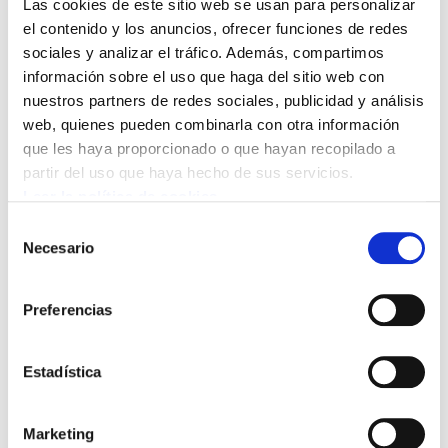
Las cookies de este sitio web se usan para personalizar
el contenido y los anuncios, ofrecer funciones de redes
sociales y analizar el tráfico. Además, compartimos
información sobre el uso que haga del sitio web con
nuestros partners de redes sociales, publicidad y análisis
web, quienes pueden combinarla con otra información
Bideo hau ikusi ahal izateko
marketing-cookieak onartu
que les haya proporcionado o que hayan recopilado a
behar dituzu.
partir del uso que haya hecho de sus servicios.
Leer la política de cookies
Selección
Entrevista en TeleBilbao a Adolfo Muñoz Txiki
Necesario
de
secretario general del sindicato de clase
consentimiento
abertzale ELA 17/05/2013. Urkullu, Aburto,
diálogo social, acompañamiento sindical,
Preferencias
recortes, economía real, economía especulativa,
crisis, reformas que no tienen fin, Tea Party,
Estadística
fiscalidad. Hay alternativa y hay que luchar por
ella. m30greba, huelga general
Marketing