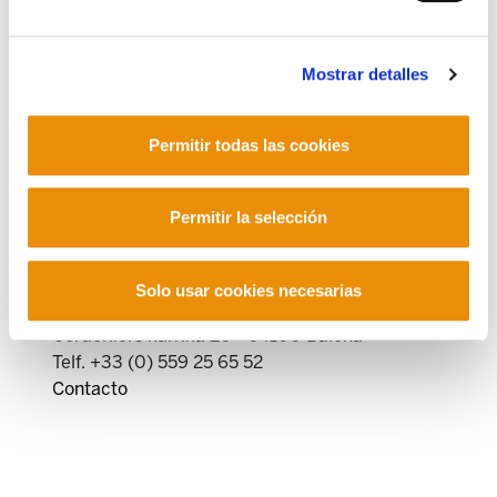
Mostrar detalles
Permitir todas las cookies
POLÍTICA DE COOKIES
CANAL DE INFORMACIÓN
POLÍTICA DE PRIVACIDAD
MAPA DEL SITIO
ACCESIBILIDAD
Permitir la selección
CONTACTO
Manu Robles-Arangiz Institutua Fundazioa
Barrainkua 13 - 48009 Bilbo -
Solo usar cookies necesarias
Telf. +34 94 403 77 99
Corderliers karrika 20 - 64100 Baiona -
Telf. +33 (0) 559 25 65 52
Contacto