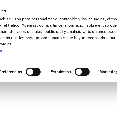
ies
web se usan para personalizar el contenido y los anuncios, ofrec
ar el tráfico. Además, compartimos información sobre el uso que
tners de redes sociales, publicidad y análisis web, quienes pue
ación que les haya proporcionado o que hayan recopilado a parti
en Navarra
vicios.
es
Cenenario en Navarra
Preferencias
Estadística
Marketin