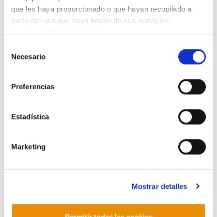
que les haya proporcionado o que hayan recopilado a
partir del uso que haya hecho de sus servicios.
Leer la política de cookies
Selección
Bideo hau ikusi ahal izateko
marketing-cookieak onartu
Necesario
de
behar dituzu.
consentimiento
Preferencias
Estadística
Marketing
POLÍTICA DE COOKIES
CANAL DE INFORMACIÓN
Mostrar detalles
POLÍTICA DE PRIVACIDAD
MAPA DEL SITIO
ACCESIBILIDAD
CONTACTO
Manu Robles-Arangiz Institutua Fundazioa
Barrainkua 13 - 48009 Bilbo -
Permitir todas las cookies