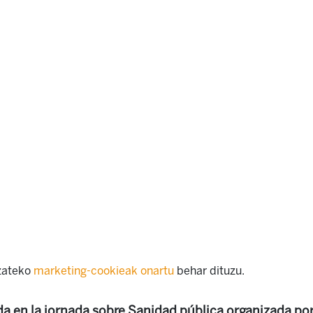
izateko
marketing-cookieak onartu
behar dituzu.
da en la jornada sobre Sanidad pública organizada por