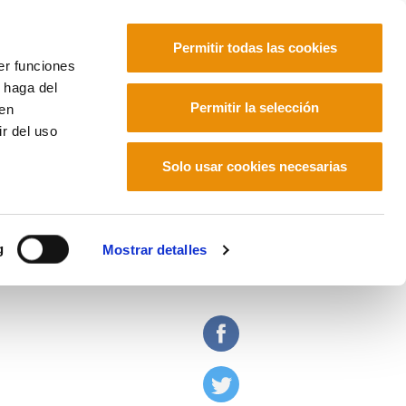
Permitir todas las cookies
er funciones
 haga del
Euskara
Français
Español
Permitir la selección
den
r del uso
drid)
Solo usar cookies necesarias
o Gómez Niegra (GAS
g
Mostrar detalles