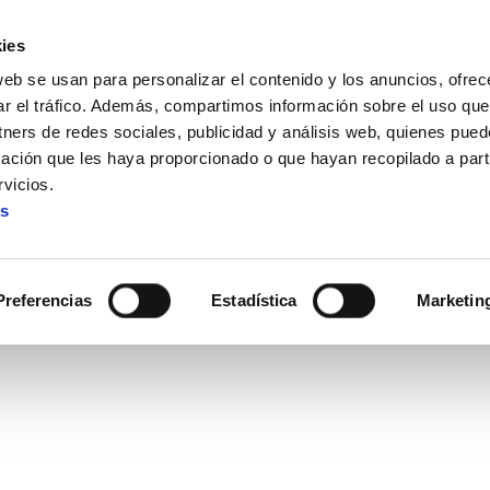
ies
web se usan para personalizar el contenido y los anuncios, ofrec
ar el tráfico. Además, compartimos información sobre el uso que
tners de redes sociales, publicidad y análisis web, quienes pue
ación que les haya proporcionado o que hayan recopilado a parti
 de la Sanidad pública. Juan Antonio Gómez Niegra (GAS Ma
vicios.
es
anidad pública. Juan Antoni
Madrid)
Preferencias
Estadística
Marketin