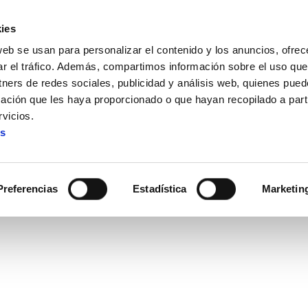
ies
web se usan para personalizar el contenido y los anuncios, ofrec
ar el tráfico. Además, compartimos información sobre el uso que
tners de redes sociales, publicidad y análisis web, quienes pue
ación que les haya proporcionado o que hayan recopilado a parti
rria existe porque hemos sido capaces de inventarla"
vicios.
es
iste porque hemos sido capa
Preferencias
Estadística
Marketin