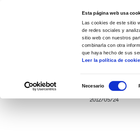
Esta página web usa cook
Las cookies de este sitio 
de redes sociales y analiz
sitio web con nuestros par
combinarla con otra inform
Inicio
Multimedia
Vídeos
"Euskal He
que haya hecho de sus ser
Leer la política de cooki
"Euskal Herria ex
Selección
Necesario
de
consentimiento
2012/05/24