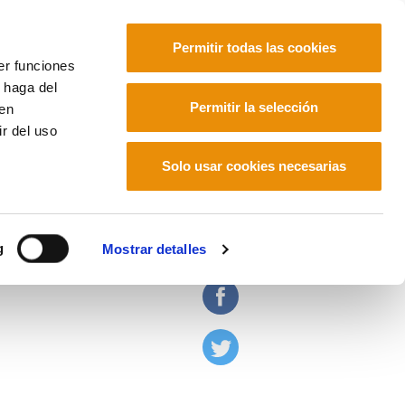
Permitir todas las cookies
er funciones
 haga del
Euskara
Français
Español
Permitir la selección
den
r del uso
Solo usar cookies necesarias
ces de inventarla"
g
Mostrar detalles