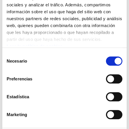
sociales y analizar el tráfico. Además, compartimos
información sobre el uso que haga del sitio web con
nuestros partners de redes sociales, publicidad y análisis
web, quienes pueden combinarla con otra información
Bideo hau ikusi ahal izateko
marketing-cookieak onartu
que les haya proporcionado o que hayan recopilado a
behar dituzu.
partir del uso que haya hecho de sus servicios.
Leer la política de cookies
Mesa redonda organizada en Pamplona por el
Selección
Necesario
sindicato ELA y la fundación Manu Robles-
de
consentimiento
Arangiz. Euskera en Navarra ¿y ahora qué
podemos hacer? Participaron en ella Paula
Preferencias
Kasares, Angel Erro, Sagrario Aleman y Kike Diaz
de Ulzurrun. Canción de Selektah kolektiboa
Estadística
("UPN West edo Unionisten harropuzkeria")
Marketing