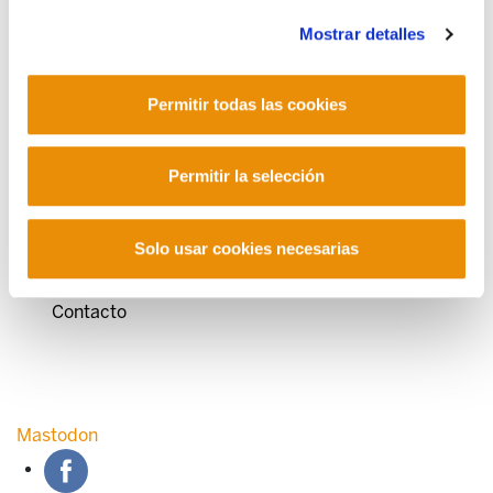
Mostrar detalles
Permitir todas las cookies
POLÍTICA DE COOKIES
CANAL DE INFORMACIÓN
POLÍTICA DE PRIVACIDAD
MAPA DEL SITIO
ACCESIBILIDAD
CONTACTO
Permitir la selección
Manu Robles-Arangiz Institutua Fundazioa
Barrainkua 13 - 48009 Bilbo -
Telf. +34 94 403 77 99
Solo usar cookies necesarias
Corderliers karrika 20 - 64100 Baiona -
Telf. +33 (0) 559 25 65 52
Contacto
Mastodon