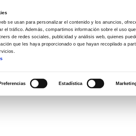
ies
web se usan para personalizar el contenido y los anuncios, ofrec
ar el tráfico. Además, compartimos información sobre el uso que
tners de redes sociales, publicidad y análisis web, quienes pue
ación que les haya proporcionado o que hayan recopilado a parti
cio con lo público
vicios.
es
Hacer negocio con lo públic
Preferencias
Estadística
Marketin