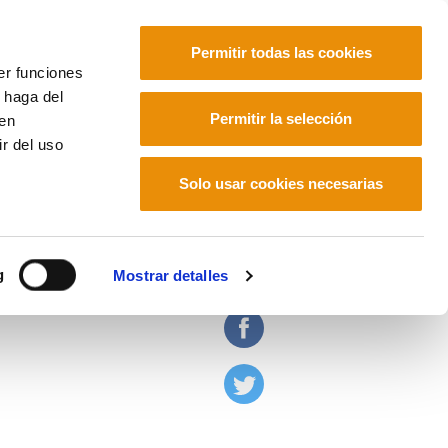
Permitir todas las cookies
er funciones
 haga del
Euskara
Français
Español
Permitir la selección
den
r del uso
Solo usar cookies necesarias
a para ser libres
g
Mostrar detalles