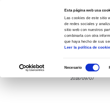
Esta página web usa cook
Las cookies de este sitio 
de redes sociales y analiz
sitio web con nuestros par
combinarla con otra inform
Inicio
Multimedia
Vídeos
Jordi Garcí
que haya hecho de sus ser
Leer la política de cooki
Jordi García Jan
Selección
Necesario
de
consentimiento
2018/09/07