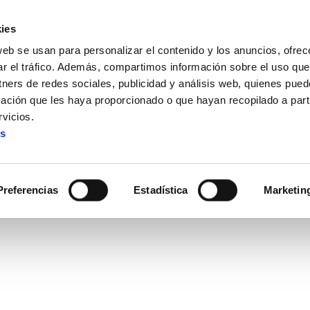
ies
web se usan para personalizar el contenido y los anuncios, ofrec
ar el tráfico. Además, compartimos información sobre el uso que
tners de redes sociales, publicidad y análisis web, quienes pue
ación que les haya proporcionado o que hayan recopilado a parti
a Jané: Economía social y solidaria para ser libres
vicios.
es
é: Economía social y solidari
Preferencias
Estadística
Marketin