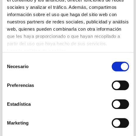
sociales y analizar el tráfico. Además, compartimos
información sobre el uso que haga del sitio web con
Bideo hau ikusi ahal izateko
marketing-cookieak onartu
nuestros partners de redes sociales, publicidad y análisis
behar dituzu.
web, quienes pueden combinarla con otra información
que les haya proporcionado o que hayan recopilado a
partir del uso que haya hecho de sus servicios.
Los procesos de agricultura industrial y
Leer la política de cookies
desarrollo de transgénicos, lejos de contribuir a
Selección
eliminar el hambre, lo extienden porque las
Necesario
de
producciones de alimentos quedan en manos y
consentimiento
bajo las decisiones de las grandes
Preferencias
multinacionales, que, a la vez, eliminan los
sistemas de agricultura local, empobreciendo a
los países productores, donde crece la carencia
Estadística
de alimentos
Marketing