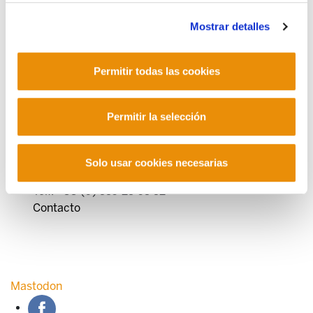
Mostrar detalles
Permitir todas las cookies
POLÍTICA DE COOKIES
CANAL DE INFORMACIÓN
POLÍTICA DE PRIVACIDAD
MAPA DEL SITIO
ACCESIBILIDAD
CONTACTO
Permitir la selección
Manu Robles-Arangiz Institutua Fundazioa
Barrainkua 13 - 48009 Bilbo -
Telf. +34 94 403 77 99
Solo usar cookies necesarias
Corderliers karrika 20 - 64100 Baiona -
Telf. +33 (0) 559 25 65 52
Contacto
Mastodon