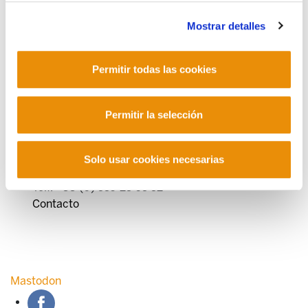
Mostrar detalles
Permitir todas las cookies
POLÍTICA DE COOKIES
CANAL DE INFORMACIÓN
POLÍTICA DE PRIVACIDAD
MAPA DEL SITIO
ACCESIBILIDAD
CONTACTO
Permitir la selección
Manu Robles-Arangiz Institutua Fundazioa
Barrainkua 13 - 48009 Bilbo -
Telf. +34 94 403 77 99
Solo usar cookies necesarias
Corderliers karrika 20 - 64100 Baiona -
Telf. +33 (0) 559 25 65 52
Contacto
Mastodon