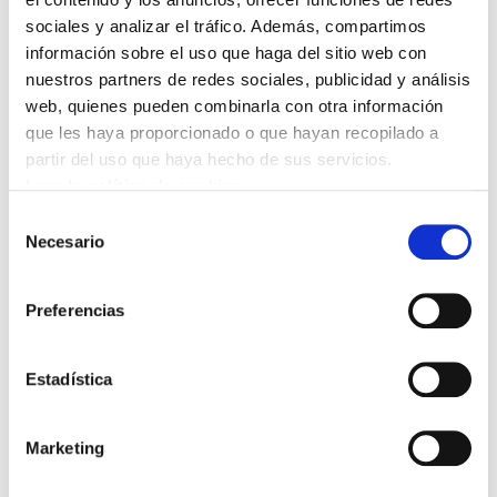
sociales y analizar el tráfico. Además, compartimos
información sobre el uso que haga del sitio web con
nuestros partners de redes sociales, publicidad y análisis
web, quienes pueden combinarla con otra información
que les haya proporcionado o que hayan recopilado a
partir del uso que haya hecho de sus servicios.
Bideo hau ikusi ahal izateko
marketing-cookieak onartu
Leer la política de cookies
behar dituzu.
Selección
Necesario
de
Entrevista al Secretari general de ELA, Adolfo
consentimiento
Muñoz, Txiki, en ETB. Repasa la actualidad, la
Preferencias
reforma laboral hecha y la que viene, la actitud de
entrega de los políticos a los intereses
económicos, lo insaciable de la patronal, la
Estadística
fiscalidad, etc
Marketing