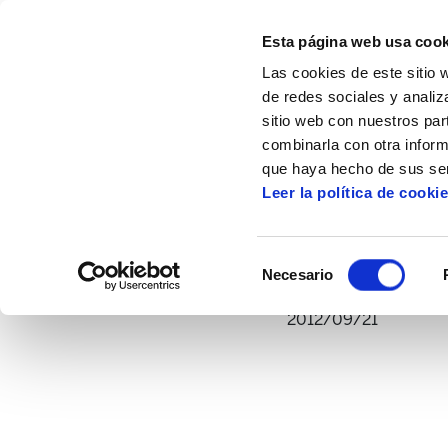
Esta página web usa cook
Las cookies de este sitio 
de redes sociales y analiz
sitio web con nuestros par
combinarla con otra inform
Inicio
Multimedia
Vídeos
No vamos a
que haya hecho de sus ser
Leer la política de cooki
No vamos a resignar
Selección
Necesario
de
consentimiento
2012/09/21