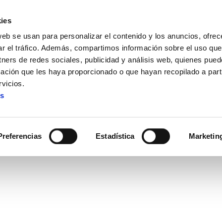
ies
web se usan para personalizar el contenido y los anuncios, ofrec
ar el tráfico. Además, compartimos información sobre el uso que
tners de redes sociales, publicidad y análisis web, quienes pue
ación que les haya proporcionado o que hayan recopilado a parti
 resignarnos y quedarnos impasibles ante estas políticas
vicios.
es
nos y quedarnos impasibles 
Preferencias
Estadística
Marketin