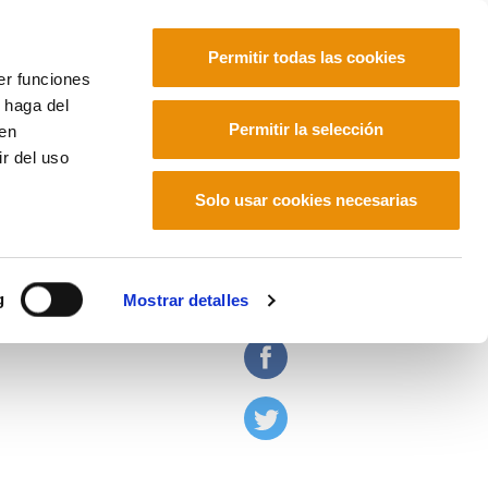
Permitir todas las cookies
er funciones
 haga del
Euskara
Français
Español
Permitir la selección
den
r del uso
Solo usar cookies necesarias
enhague
g
Mostrar detalles