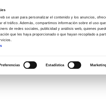
ies
web se usan para personalizar el contenido y los anuncios, ofrec
ar el tráfico. Además, compartimos información sobre el uso que
tners de redes sociales, publicidad y análisis web, quienes pue
ación que les haya proporcionado o que hayan recopilado a parti
tras el fracaso de Copenhague
vicios.
es
cer tras el fracaso de Cop
Preferencias
Estadística
Marketin