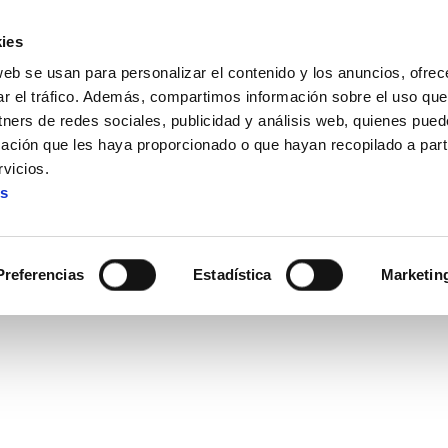
ies
web se usan para personalizar el contenido y los anuncios, ofrec
ar el tráfico. Además, compartimos información sobre el uso que
tners de redes sociales, publicidad y análisis web, quienes pue
ación que les haya proporcionado o que hayan recopilado a parti
tras el fracaso de Copenhague
vicios.
es
cer tras el fracaso de Cop
Preferencias
Estadística
Marketin