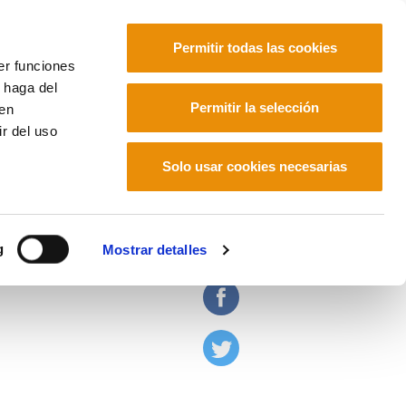
Permitir todas las cookies
er funciones
 haga del
Euskara
Français
Español
Permitir la selección
den
r del uso
Solo usar cookies necesarias
enhague
g
Mostrar detalles