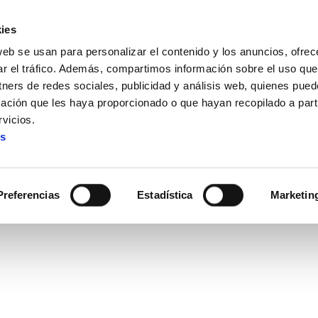
ies
web se usan para personalizar el contenido y los anuncios, ofrec
ar el tráfico. Además, compartimos información sobre el uso que
tners de redes sociales, publicidad y análisis web, quienes pue
ación que les haya proporcionado o que hayan recopilado a parti
n enseñanza
vicios.
es
Recortes en enseñanza
Preferencias
Estadística
Marketin