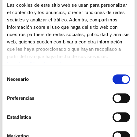
Las cookies de este sitio web se usan para personalizar
el contenido y los anuncios, ofrecer funciones de redes
sociales y analizar el tráfico. Además, compartimos
Bideo hau ikusi ahal izateko
marketing-cookieak onartu
información sobre el uso que haga del sitio web con
behar dituzu.
nuestros partners de redes sociales, publicidad y análisis
web, quienes pueden combinarla con otra información
Entrevista a Mikel Noval, responsable del
que les haya proporcionado o que hayan recopilado a
Gabinete Técnico de ELA. Una vez cambiados los
partir del uso que haya hecho de sus servicios.
gobiernos, Italia y Grecia implementan a toda
Leer la política de cookies
marcha las medidas de austeridad exigidas por la
Selección
Unión Europea como condición para su rescate.
Necesario
de
Lo hacen para mantenerse en la UE, ya que las
consentimiento
consecuencias de su derrumbe serían inciertas
Preferencias
para toda la zona euro. Pero el problema es que
tampoco se vislumbran las consecuencias de un
Estadística
creciente malestar social. Cada día se hace más
obvio que es imposible conciliar los programas
de recortes con la vocación democrática
Marketing