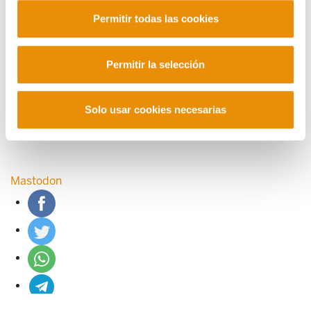
CONTACTO
Permitir todas las cookies
Manu Robles-Arangiz Institutua Fundazioa
Barrainkua 13 - 48009 Bilbo -
Telf. +34 94 403 77 99
Permitir la selección
Corderliers karrika 20 - 64100 Baiona -
Telf. +33 (0) 559 25 65 52
Contacto
Solo usar cookies necesarias
Mastodon