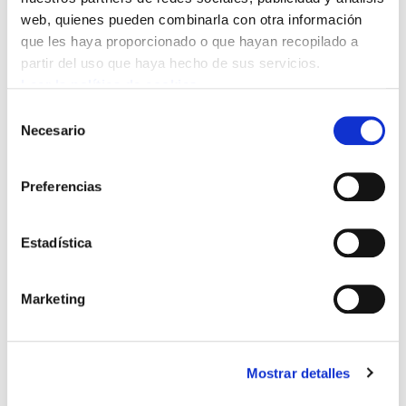
web, quienes pueden combinarla con otra información
que les haya proporcionado o que hayan recopilado a
partir del uso que haya hecho de sus servicios.
Leer la política de cookies
Bideo hau ikusi ahal izateko
marketing-cookieak onartu
Selección
behar dituzu.
Necesario
de
consentimiento
Despues de 100 años, ELA sigue luchando en
Preferencias
favor de los trabajadors y trabajadoras
Estadística
Marketing
Mostrar detalles
POLÍTICA DE COOKIES
CANAL DE INFORMACIÓN
POLÍTICA DE PRIVACIDAD
MAPA DEL SITIO
ACCESIBILIDAD