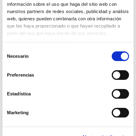
información sobre el uso que haga del sitio web con
nuestros partners de redes sociales, publicidad y análisis
web, quienes pueden combinarla con otra información
que les haya proporcionado o que hayan recopilado a
Bideo hau ikusi ahal izateko
marketing-cookieak onartu
partir del uso que haya hecho de sus servicios.
behar dituzu.
Leer la política de cookies
Selección
Necesario
Video realizado por el militante de ELA Gorka
de
consentimiento
Alaba Amiliabia para el día intyernacional del
migrante. Delegadas de ELA hablan de su
Preferencias
experiencia en la lucha por unas mejores
condiciones de trabajo y vida.
Estadística
Marketing