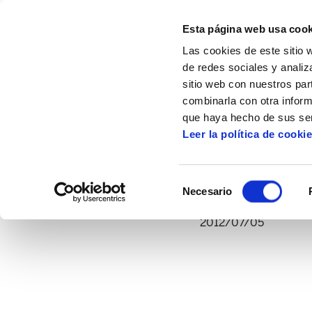
Esta página web usa cook
Las cookies de este sitio 
de redes sociales y analiz
sitio web con nuestros par
combinarla con otra inform
Inicio
Multimedia
Vídeos
Toussaint:
que haya hecho de sus ser
Leer la política de cooki
Toussaint: Un Estado
Selección
Necesario
de
consentimiento
2012/07/05