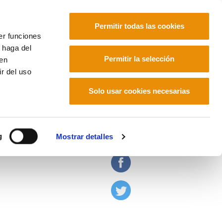
Permitir todas las cookies
er funciones
 haga del
Euskara
Français
Español
Permitir la selección
den
r del uso
Solo usar cookies necesarias
r estado de necesidad
g
Mostrar detalles