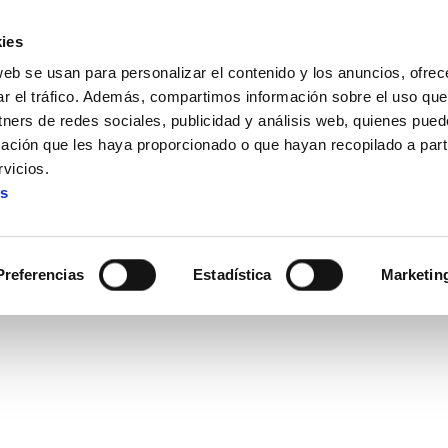
ies
web se usan para personalizar el contenido y los anuncios, ofrec
ar el tráfico. Además, compartimos información sobre el uso que
tners de redes sociales, publicidad y análisis web, quienes pue
ación que les haya proporcionado o que hayan recopilado a parti
 Un Estado puede no pagar la deuda por estado de necesidad
vicios.
es
 puede no pagar la deuda po
Preferencias
Estadística
Marketin