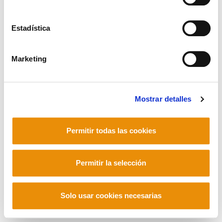
CONTACTO
Manu Robles-Arangiz Institutua Fundazioa
Estadística
Barrainkua 13 - 48009 Bilbo -
Telf. +34 94 403 77 99
Corderliers karrika 20 - 64100 Baiona -
Marketing
Telf. +33 (0) 559 25 65 52
Contacto
Mostrar detalles
Permitir todas las cookies
Mastodon
Permitir la selección
Solo usar cookies necesarias