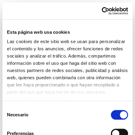
Esta página web usa cookies
Las cookies de este sitio web se usan para personalizar
Fundación Manu Robles-
el contenido y los anuncios, ofrecer funciones de redes
sociales y analizar el tráfico. Además, compartimos
Arangiz
información sobre el uso que haga del sitio web con
nuestros partners de redes sociales, publicidad y análisis
web, quienes pueden combinarla con otra información
que les haya proporcionado o que hayan recopilado a
partir del uso que haya hecho de sus servicios.
Leer la política de cookies
Selección
Necesario
de
consentimiento
POLÍTICA DE COOKIES
CANAL DE INFORMACIÓN
Preferencias
POLÍTICA DE PRIVACIDAD
MAPA DEL SITIO
ACCESIBILIDAD