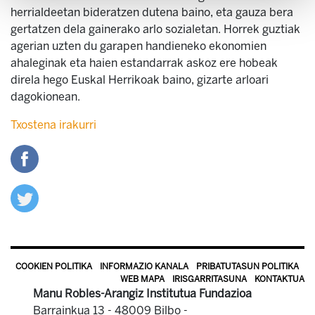
herrialdeetan bideratzen dutena baino, eta gauza bera
gertatzen dela gainerako arlo sozialetan. Horrek guztiak
agerian uzten du garapen handieneko ekonomien
ahaleginak eta haien estandarrak askoz ere hobeak
direla hego Euskal Herrikoak baino, gizarte arloari
dagokionean.
Txostena irakurri
COOKIEN POLITIKA
INFORMAZIO KANALA
PRIBATUTASUN POLITIKA
WEB MAPA
IRISGARRITASUNA
KONTAKTUA
Manu Robles-Arangiz Institutua Fundazioa
Barrainkua 13 - 48009 Bilbo -