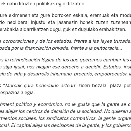
ek nahi dituzten politikak egin ditzaten.
ure ekimenen eta gure borroken eskala, eremuak eta modua
zio neoliberal injustu eta jasanezin honek zuzen zuzene
erabakia aldarrikatzen dugu, guk ez dugulako erabakitzen.
s corporaciones y de los estados, frente a las leyes trucada
opada por la financiación privada, frente a la plutocracia…
es la reivindicación lógica de los que queremos cambiar las
siga igual, nos niegan ese derecho a decidir. Estados, ins
o de vida y desarrollo inhumano, precario, empobrecedor, i
k “
Moroak gara behe-laino artean
” zioen bezala, plaza pu
 espazioa alegia.
ishment político y económico, no le gusta que la gente se 
es alejar los centros de decisión de la sociedad. No quieren
mientos sociales, los sindicatos combativos, la gente orga
ocial. El capital aleja las decisiones de la gente, y los gobiern