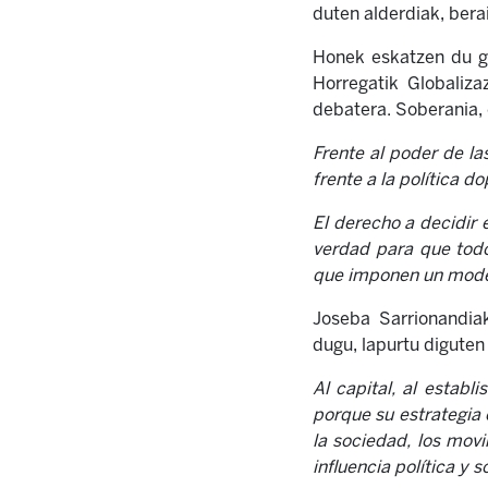
duten alderdiak, berai
Honek eskatzen du g
Horregatik Globaliza
debatera. Soberania, 
Frente al poder de la
frente a la política d
El derecho a decidir 
verdad para que todo 
que imponen un model
Joseba Sarrionandia
dugu, lapurtu diguten
Al capital, al establ
porque su estrategia 
la sociedad, los movi
influencia política y s