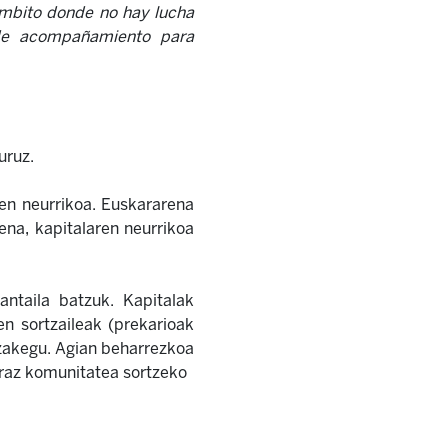
 ámbito donde no hay lucha
 de acompañamiento para
uruz.
ren neurrikoa. Euskararena
ena, kapitalaren neurrikoa
ntaila batzuk. Kapitalak
n sortzaileak (prekarioak
ezakegu. Agian beharrezkoa
araz komunitatea sortzeko