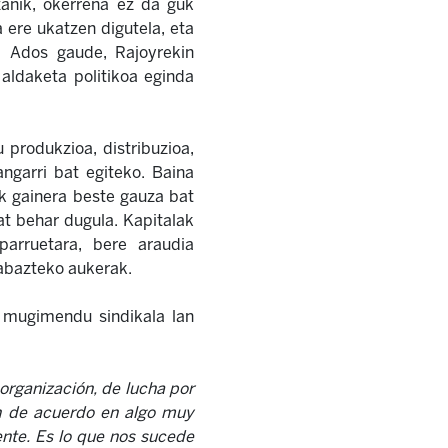
zanik, okerrena ez da guk
 ere ukatzen digutela, eta
. Ados gaude, Rajoyrekin
aldaketa politikoa eginda
 produkzioa, distribuzioa,
angarri bat egiteko. Baina
ek gainera beste gauza bat
at behar dugula. Kapitalak
arruetara, bere araudia
rabazteko aukerak.
a mugimendu sindikala lan
 organización, de lucha por
en de acuerdo en algo muy
ente. Es lo que nos sucede