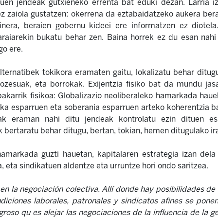
duen jendeak gutxieneko errenta bat eduki dezan. Larria i
z zaiola gustatzen: okerrena da eztabaidatzeko aukera bera
inera, beraien gobernu kideei ere informatzen ez diotela
araiarekin bukatu behar zen. Baina horrek ez du esan nahi 
go ere.
ternatibek tokikora eramaten gaitu, lokalizatu behar ditugu
rozesuak, eta borrokak. Exijentzia fisiko bat da mundu jas
 bakarrik fisikoa: Globalizazio neoliberaleko hamarkada hau
oka esparruen eta soberania esparruen arteko koherentzia b
k eraman nahi ditu jendeak kontrolatu ezin dituen esp
 bertaratu behar ditugu, bertan, tokian, hemen ditugulako i
hamarkada guzti hauetan, kapitalaren estrategia izan del
, eta sindikatuen aldentze eta urruntze hori ondo saritzea.
en la negociación colectiva. Allí donde hay posibilidades de
diciones laborales, patronales y sindicatos afines se pon
roso qu es alejar las negociaciones de la influencia de la g