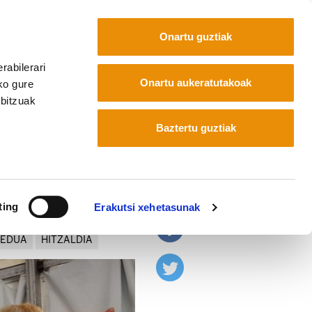
Onartu guztiak
rabilerari
Euskara
Français
Español
Onartu aukeratutakoak
ko gure
rbitzuak
Baztertu guztiak
ting
Erakutsi xehetasunak
REDUA
HITZALDIA