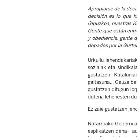
Apropiarse de la deci
decisión es lo que h
Gipuzkoa, nuestras Ke
Gente que están enfr
y obediencia, gente q
dopados por la Gurtel,
Urkullu lehendakaria
sozialak eta sindika
gustatzen Katalunia
gaitasuna… Gauza bat 
gustatzen ditugun lor
dutena lehenesten dut
Ez zaie gustatzen jen
Nafarroako Gobernuak
esplikatzen dena– au