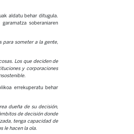
k aldatu behar ditugula.
an garamatza soberaniaren
s para someter a la gente,
 cosas. Los que deciden de
tituciones y corporaciones
nsostenible.
blikoa errekuperatu behar
crea dueña de su decisión,
 ámbitos de decisión donde
nizada, tenga capacidad de
os le hacen la ola
.