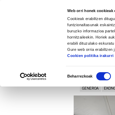
Web orri honek cookieak e
Cookieak erabiltzen ditugu
funtzionaltasunak eskaintz
buruzko informazioa partek
hornitzaileekin. Horiek au
Hasiera
Albisteak eta artikuluak
Buruja
erabili dituzulako eskurat
Gure web orria erabiltzen 
Cookien politika irakurri
Baimena
Beharrezkoak
hautatzea
2018/06/04
GENEROA
EKON