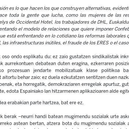
sión es lo que hacen los que construyen alternativas, eviden
ace toda la gente que lucha, como las mujeres de las re
lys de Occidental Hotel, los trabajadores de DHL, Euskaldu
entando el modelo de relaciones que quiere imponer Confe
ue está enfrentando en lo cotidiano las reformas laborales 
 las infraestructuras inútiles, el fraude de los ERES o el cas
k oso ondo esplikatu du: ez zaio gustatzen sindikalistak i
lak aurrekontuen debatean duten eragina, ezkerraren posizi
ko prozesuan jendarte mobilizatuak klase politikoa ba
aitortu behar zaio: ez duela ezkutatzen sentitzen duen nazka
penak, eta horregatik, demokraziaren erregelak apurtuz, gut
e, edota Espainiako lan hitzarmenen aplikazioaren alde egit
dea erabakian parte hartzea, bat ere ez.
 berak –neurri handi batean mugimendu sozialak urte asko
rreko astean bertan, atzera bota du mugimendu sozialak 