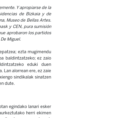
temente. Y apropiarse de la
sidencias de Bizkaia y de
na, Museo de Bellas Artes.
bask y CEN, pura sumisión
que aprobaron los partidos
o De Miguel.
nkrepatzea; ezta mugimendu
oa baldintzatzeko; ez zaio
ldintzatzeko eduki duen
. Lan alorrean ere, ez zaie
xiengo sindikalak sinatzen
en dute.
tan egindako lanari esker
aurkeztutako herri ekimen