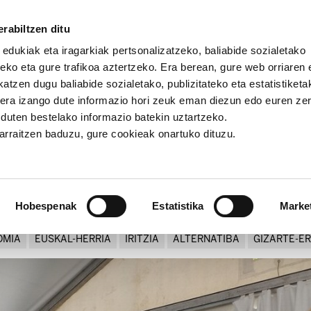
rabiltzen ditu
 edukiak eta iragarkiak pertsonalizatzeko, baliabide sozialetako
eko eta gure trafikoa aztertzeko. Era berean, gure web orriaren e
atzen dugu baliabide sozialetako, publizitateko eta estatistiketa
kera izango dute informazio hori zeuk eman diezun edo euren ze
be, zorujabe
u duten bestelako informazio batekin uztartzeko.
jarraitzen baduzu, gure cookieak onartuko dituzu.
Burujabe, zorujabe
Hobespenak
Estatistika
Marke
OMIA
EUSKAL-HERRIA
IRITZIA
ALTERNATIBA
GIZARTE-E