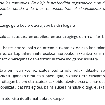
 de los convenios. Se aleja la pretendida negociación a un
nizable, donde a lo más te encuentras el sindicalismo
e.
izango gera beti ere zoru jabe baldin bagara
saldean euskararen erabileraren aurka egingo den manifari b
a, beste arrazoi batzuen artean euskara ez delako kapitala
a ez da kapitalaren interesekoa. Europako hizkuntza zaharr
osotik peregrinazioan etorriko lirateke indigenok ikustera.
talaren neurrikoa ez izatea baditu edo eduki ditzake aba
onizatu gabeko hizkuntza bada, guk, hiztunok eta euskarare
r ditugun balore eta aspirazioak bideratzeko tresna bihur d
lobalizatu bat hitz egitea, baina aukera handiak ditugu eusk
a etorkizunik alternatibetatik kanpo.