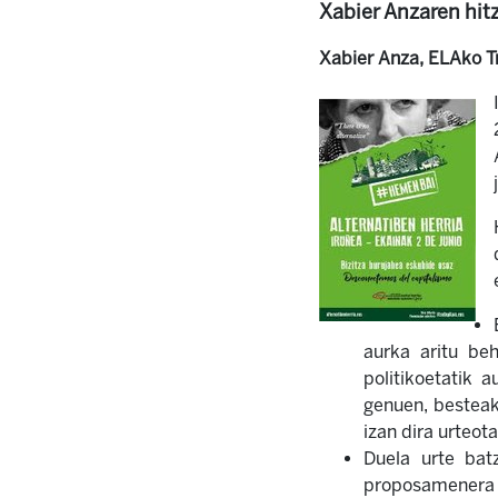
Xabier Anzaren hitz
Xabier Anza, ELAko T
aurka aritu beh
politikoetatik 
genuen, besteak 
izan dira urteota
Duela urte bat
proposamenera p