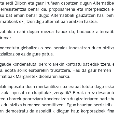
eta erdi Bilbon eta gaur Iruñean ospatzen dugun Alternatib
erresistentzia behar da, proposamena eta interpelazioa 
su bat eman behar dugu: Alternatibak gauzatzen hasi beha
imatikoak exijitzen digu alternatiban eratzen hastea.
 zabaldu nahi dugun mezua hauxe da, badaude alternati
irenak.
denatuta globalizazio neoliberalak inposatzen duen bizitza
ializazioa ez da gure patua.
gaude kondenatuta Iberdrolarekin kontratu bat edukitzera, 
a, edota soilik euroarekin trukatzera. Hau da gaur hemen i
rnatibak Margaretek dioenaren aurka.
alak inposatu duen merkantilizazioa erabat lotuta dago eska
kala inposatu du kapitalak, zergatik? Berak errez desaraut
redu horrek pobreziara kondenatzen du gizateriaren parte ha
ez du bizitza humanoa permititzen…Egun hauetan berriz iritz
 demostratu da aspalditik diogun hau: korporazioek finan