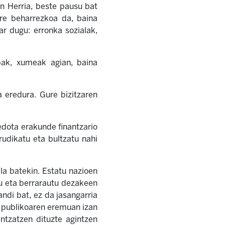
en Herria, beste pausu bat
ere beharrezkoa da, baina
r dugu: erronka sozialak,
bak, xumeak agian, baina
 eredura. Gure bizitzaren
edota erakunde finantzario
rudikatu eta bultzatu nahi
la batekin. Estatu nazioen
u eta berrarautu dezakeen
ndi bat, ez da jasangarria
i publikoaren eremuan izan
tzatzen dituzte agintzen