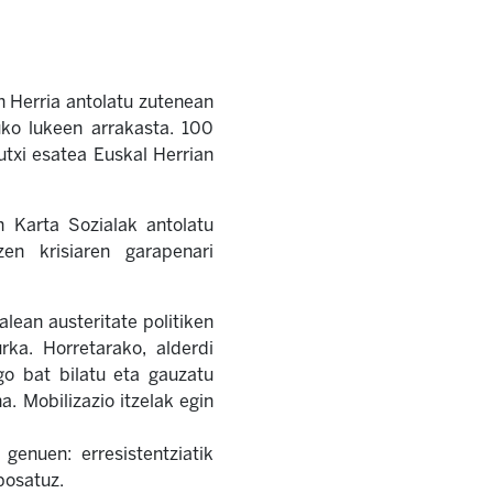
n Herria antolatu zutenean
ko lukeen arrakasta. 100
utxi esatea Euskal Herrian
 Karta Sozialak antolatu
en krisiaren garapenari
alean austeritate politiken
rka. Horretarako, alderdi
go bat bilatu eta gauzatu
. Mobilizazio itzelak egin
enuen: erresistentziatik
posatuz.