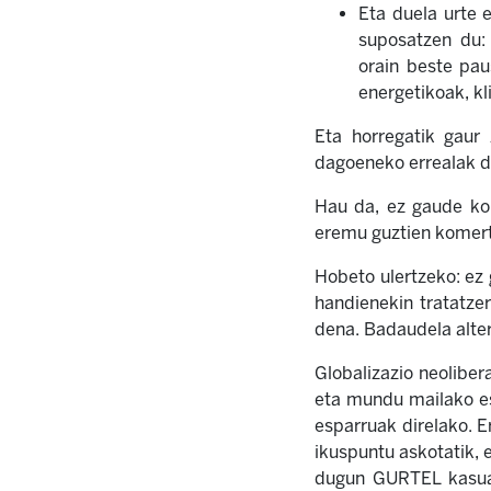
Eta duela urte 
suposatzen du: 
orain beste pau
energetikoak, kl
Eta horregatik gaur
dagoeneko errealak d
Hau da, ez gaude kon
eremu guztien komertz
Hobeto ulertzeko: ez 
handienekin tratatzer
dena. Badaudela alte
Globalizazio neoliber
eta mundu mailako es
esparruak direlako. E
ikuspuntu askotatik, 
dugun GURTEL kasuan