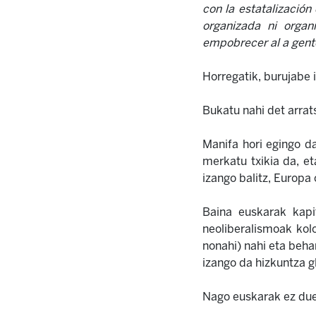
con la estatalización
organizada ni orga
empobrecer al a gent
Horregatik, burujabe 
Bukatu nahi det arrat
Manifa hori egingo d
merkatu txikia da, et
izango balitz, Europa 
Baina euskarak kapi
neoliberalismoak kol
nonahi) nahi eta beha
izango da hizkuntza g
Nago euskarak ez duel