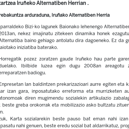
artzea Iruñeko Alternatiben Herrian .
rebakuntza arduraduna, Iruñako Alternatiben Herria
Iparraldeko Bizi-ko lagunek Baionako lehenengo Alternatibe
2013an, nekez imajinatu zitekeen dinamika honek ezagutu
Alternatiba baino gehiago antolatu dira dagoeneko. Ez da g
jaiotako iniziatiba baterako.
Horregatik pozez zoratzen gaude Iruñeko hau parte garen
duelako. Ibilbide luzea egin dugu 2008an areagotu z
erreparatzen badiogu.
Enpresetan lan baldintzen prekarizazioari aurre egiten eta k
ar izan gara, inposatutako erreforma eta murrizketen au
autonomoak diren mugimendu sozialekin artikulazio zabala
beste greba orokorrak eta mobilizazio asko bultzatu zituena
n.
zuk, Karta sozialarekin beste pauso bat eman nahi izan g
asatu nahi genuen, beste eredu sozial bat aldarrikatuz, pro