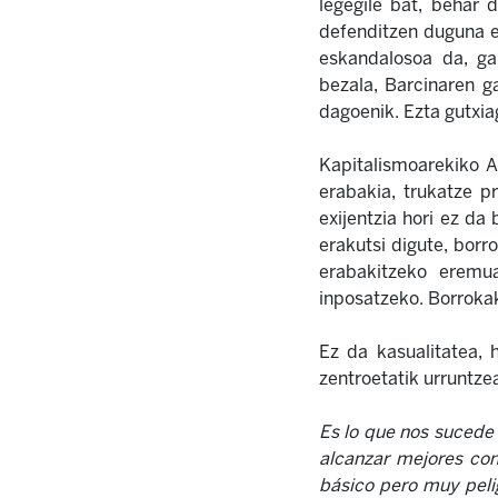
legegile bat, behar 
defenditzen duguna e
eskandalosoa da, ga
bezala, Barcinaren g
dagoenik. Ezta gutxia
Kapitalismoarekiko Al
erabakia, trukatze p
exijentzia hori ez da
erakutsi digute, borr
erabakitzeko eremua
inposatzeko. Borrokak
Ez da kasualitatea, 
zentroetatik urruntzea
Es lo que nos sucede 
alcanzar mejores con
básico pero muy pelig