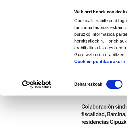
Web orri honek cookieak e
Cookieak erabiltzen ditugu
funtzionaltasunak eskaintz
buruzko informazioa partek
hornitzaileekin. Horiek au
Hasiera
Dokumentazio zentrua
Astekar
erabili dituzulako eskurat
Gure web orria erabiltzen 
Cookien politika irakurri
Baimena
Beharrezkoak
hautatzea
Astekaria 391.pdf
Colaboración sindic
fiscalidad, Barcina
residencias Gipuzk