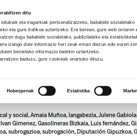
rabiltzen ditu
 edukiak eta iragarkiak pertsonalizatzeko, baliabide sozialetako
eko eta gure trafikoa aztertzeko. Era berean, gure web orriaren e
atzen dugu baliabide sozialetako, publizitateko eta estatistiketa
kera izango dute informazio hori zeuk eman diezun edo euren ze
ia
Astekaria 391
u duten bestelako informazio batekin uztartzeko.
jarraitzen baduzu, gure cookieak onartuko dituzu.
Astekaria 391
Hobespenak
Estatistika
Marke
414.1 KB
al y social, Amaia Muñoa, langabezia, Julene Gabiola, 
, Ivan Gimenez, Gasolineras Bizkaia, Luis fernández, 
oa, subrogazioa, subrogación, Diputación Gipuzkoa, 