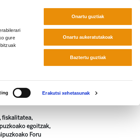
Onartu guztiak
rabilerari
Euskara
Français
Español
Onartu aukeratutakoak
ko gure
rbitzuak
Baztertu guztiak
ting
Erakutsi xehetasunak
fiskalitatea,
Gipuzkoako egoitzak,
Gipuzkoako Foru