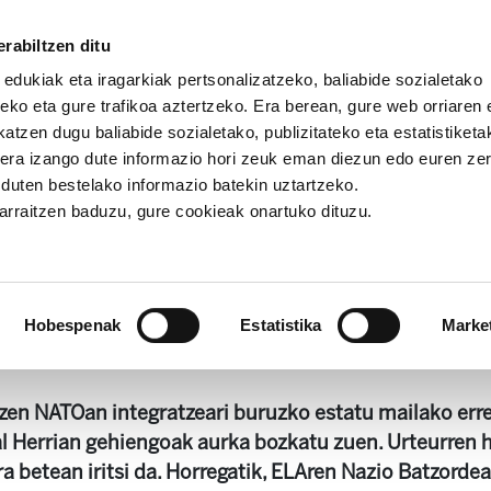
rabiltzen ditu
 edukiak eta iragarkiak pertsonalizatzeko, baliabide sozialetako
eko eta gure trafikoa aztertzeko. Era berean, gure web orriaren e
atzen dugu baliabide sozialetako, publizitateko eta estatistiketa
kera izango dute informazio hori zeuk eman diezun edo euren ze
tzordearen agiriak
Langile klasea indartu inperialismoari
u duten bestelako informazio batekin uztartzeko.
jarraitzen baduzu, gure cookieak onartuko dituzu.
sea indartu inperialismoari a
Hobespenak
Estatistika
Marke
rtu inperialismo berriari aurre egiteko Eus 20260311.pdf
4.6
 zen NATOan integratzeari buruzko estatu mailako er
 Herrian gehiengoak aurka bozkatu zuen. Urteurren h
rra betean iritsi da. Horregatik, ELAren Nazio Batzor