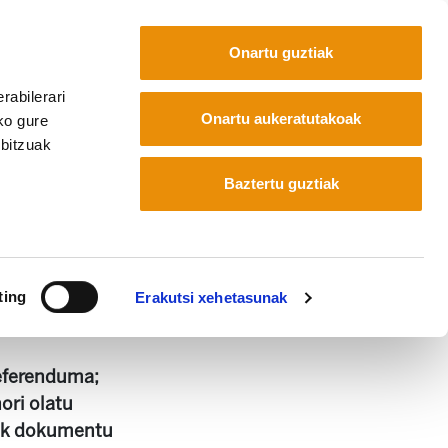
Onartu guztiak
rabilerari
Euskara
Français
Español
Onartu aukeratutakoak
ko gure
rbitzuak
 aurre egiteko
Baztertu guztiak
urre egiteko
ting
Erakutsi xehetasunak
 MB
referenduma;
ori olatu
deak dokumentu