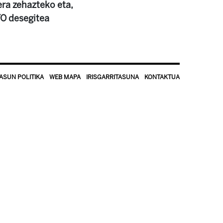
era zehazteko eta,
O desegitea
ASUN POLITIKA
WEB MAPA
IRISGARRITASUNA
KONTAKTUA