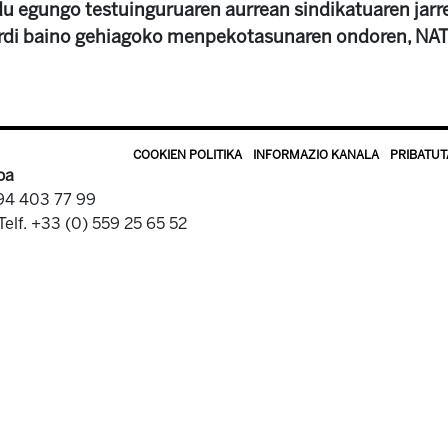
du egungo testuinguruaren aurrean sindikatuaren jarr
di baino gehiagoko menpekotasunaren ondoren, NAT
COOKIEN POLITIKA
INFORMAZIO KANALA
PRIBATUT
oa
 94 403 77 99
Telf. +33 (0) 559 25 65 52