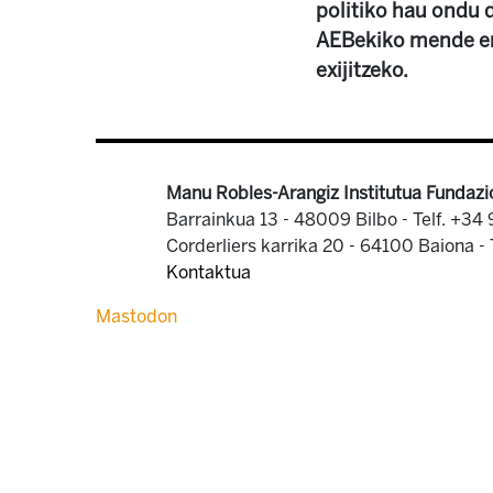
politiko hau ondu 
AEBekiko mende er
exijitzeko.
Manu Robles-Arangiz Institutua Fundazi
Barrainkua 13 - 48009 Bilbo -
Telf. +34
Corderliers karrika 20 - 64100 Baiona -
Kontaktua
Mastodon