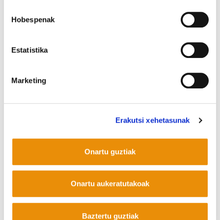
7
erantzun,
ikusi denak
Hobespenak
Estatistika
Euskaraldia: Lutxo Egia,
Lorea Agirre, Kike
Amonarriz eta Pello
Marketing
Igeregirekin solasean
Utzi zure erantzuna
Erakutsi xehetasunak
Onartu guztiak
#BlackLivesMatter:
arrazakeria Estatu
Onartu aukeratutakoak
Batuetan eta Euskal
Herrian
Baztertu guztiak