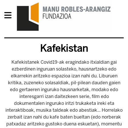
Kafekistan
Kafekistanek Covid19-ak eragindako itxialdian gai
ezberdinen inguruan solasteko, hausnartzeko edo
elkarrekin aritzeko espazioa izan nahi du. Liburuen
kritika, zuzeneko solasaldiak, pil-pilean dauden gaien
edo gertaeren inguruko hausnarketak, modako edo
interesgarri izan daitezkeen serie, film edo
dokumentalen inguruko iritzi trukaketa ireki eta
interaktiboak, musika taldeak edo abestiak... Horrelako
zerbait izan nahi du kafe baten bueltan (edo norberak
patxadaz aritzeko gustoko duena eskuetan), momentu