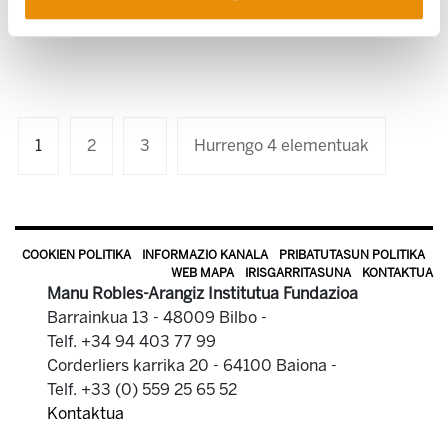
Utzi zure erantzuna
1
2
3
Hurrengo 4 elementuak
COOKIEN POLITIKA
INFORMAZIO KANALA
PRIBATUTASUN POLITIKA
WEB MAPA
IRISGARRITASUNA
KONTAKTUA
Manu Robles-Arangiz Institutua Fundazioa
Barrainkua 13 - 48009 Bilbo -
Telf. +34 94 403 77 99
Corderliers karrika 20 - 64100 Baiona -
Telf. +33 (0) 559 25 65 52
Kontaktua