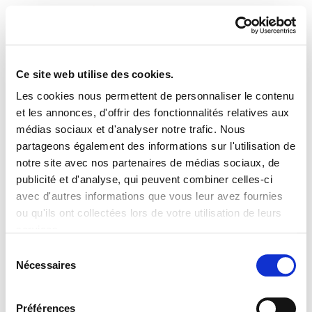
Ce site web utilise des cookies.
Les cookies nous permettent de personnaliser le contenu
fondation-manu-robles-
et les annonces, d'offrir des fonctionnalités relatives aux
médias sociaux et d'analyser notre trafic. Nous
arangiz-institutua
partageons également des informations sur l'utilisation de
notre site avec nos partenaires de médias sociaux, de
publicité et d'analyse, qui peuvent combiner celles-ci
avec d'autres informations que vous leur avez fournies
ou qu'ils ont collectées lors de votre utilisation de leurs
PLAN DU SITE
ACCESSIBILITÉ
CONTACT
Manu Robles-Arangiz Institutua Fundazioa
services.
Barrainkua 13 - 48009 Bilbo -
Lire la politique des cookies
Sélection
Telf. +34 94 403 77 99
Nécessaires
du
Corderliers karrika 20 - 64100 Baiona -
consentement
Telf. +33 (0) 559 25 65 52
Préférences
Contact