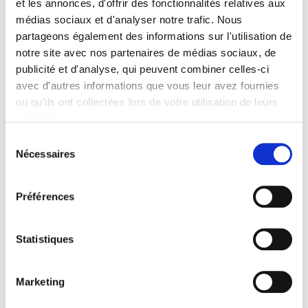
et les annonces, d'offrir des fonctionnalités relatives aux
médias sociaux et d'analyser notre trafic. Nous
partageons également des informations sur l'utilisation de
notre site avec nos partenaires de médias sociaux, de
publicité et d'analyse, qui peuvent combiner celles-ci
avec d'autres informations que vous leur avez fournies
ou qu'ils ont collectées lors de votre utilisation de leurs
services.
Lire la politique des cookies
Sélection
Nécessaires
du
consentement
Préférences
2008/01/22
Statistiques
Marketing