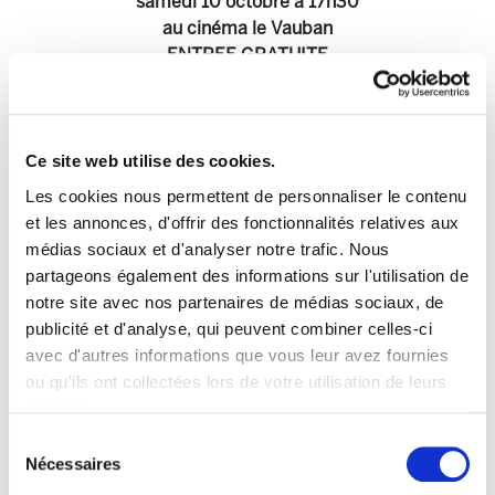
samedi 10 octobre à 17h30
au cinéma le Vauban
ENTREE GRATUITE
17h30 : "L'urgence climatique pour les nuls" Txetx
Etcheverry
(Bizi! Tour Alternatiba).
Ce site web utilise des cookies.
19h00 :
Buffet produits locaux.
Les cookies nous permettent de personnaliser le contenu
20h00 : "Changeons le système, pas le climat" Susan
et les annonces, d'offrir des fonctionnalités relatives aux
George
(militante altermondialiste et présidente
médias sociaux et d'analyser notre trafic. Nous
d'honneur d'Attac), marraine d'Alternatiba Garazi
, Noël
partageons également des informations sur l'utilisation de
Mamère
(ancien journaliste, auteur du livre "C
hangeons
notre site avec nos partenaires de médias sociaux, de
le système, pas le climat"
).
publicité et d'analyse, qui peuvent combiner celles-ci
22h00 :
Défilé nocturne
Jour de la Nuit.
avec d'autres informations que vous leur avez fournies
23h00 :
Alternatibar.
ou qu'ils ont collectées lors de votre utilisation de leurs
Alternatiba Garazi
services.
Village des alternatives
Lire la politique des cookies
Sélection
à la crise sociale et écologique
Nécessaires
du
et grande fête populaire
consentement