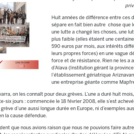
priv
Huit années de différence entre ces 
sépare en fait bien autre chose que l
une lutte a changé les choses, une lu
plus faible (elles étaient une centai
590 euros par mois, aux intérêts diff
leurs propres forces) en une vague dé
force et de résistance. Rien ne les a 
d’Alava (Institution gérant la province)
l’établissement gériatrique Ariznavarr
une entreprise géante comme Mapfr
rra, on les connaît pour deux grèves. L’une a duré huit mois,
ente-six jours : commencée le 18 février 2008, elle s’est ache
grève d’une aussi longue durée en Europe, ni d’exemples auss
 en la cause défendue.
vident que nous avions raison que nous ne pouvions faire autrem