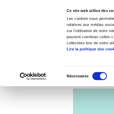
Ce site web utilise des co
Les cookies nous permetten
relatives aux médias socia
sur l'utilisation de notre 
peuvent combiner celles-ci
Accueil
Articles
Conférence à Bayonne :
collectées lors de votre uti
Lire la politique des coo
Confé
Sélection
Nécessaires
du
2013/01/16
IPAR
consentement