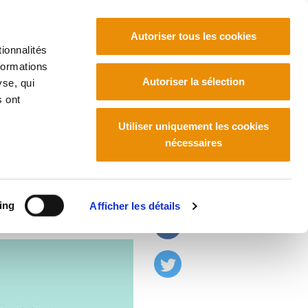
Autoriser tous les cookies
ionnalités
formations
Euskara
Français
Español
Autoriser la sélection
yse, qui
s ont
Utiliser uniquement les cookies
nécessaires
 rien"
ing
Afficher les détails