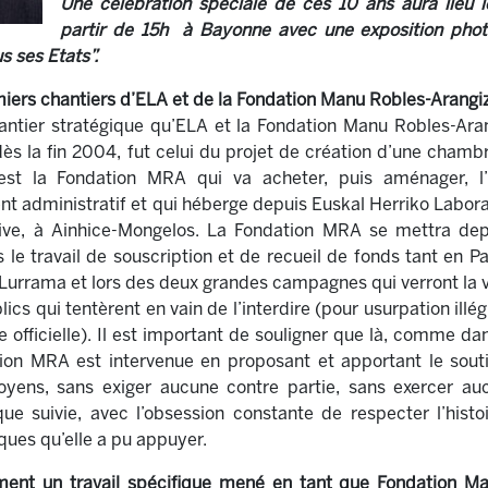
Une célébration spéciale de ces 10 ans aura lieu
partir de 15h à Bayonne avec une exposition photo
s ses Etats”.
miers chantiers d’ELA et de la Fondation Manu Robles-Arangiz
ntier stratégique qu’ELA et la Fondation Manu Robles-Ara
ès la fin 2004, fut celui du projet de création d’une chambr
st la Fondation MRA qui va acheter, puis aménager, l’h
nt administratif et qui héberge depuis Euskal Herriko Labo
ative, à Ainhice-Mongelos. La Fondation MRA se mettra dep
 le travail de souscription et de recueil de fonds tant en
e Lurrama et lors des deux grandes campagnes qui verront la 
ics qui tentèrent en vain de l’interdire (pour usurpation illé
 officielle). Il est important de souligner que là, comme da
ation MRA est intervenue en proposant et apportant le sout
oyens, sans exiger aucune contre partie, sans exercer auc
que suivie, avec l’obsession constante de respecter l’hist
ues qu’elle a pu appuyer.
ment un travail spécifique mené en tant que Fondation M