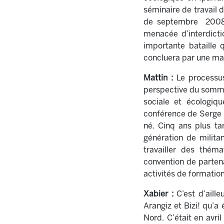
séminaire de travail 
de septembre 2008 
menacée d’interdicti
importante bataille 
concluera par une mag
Mattin :
Le processus 
perspective du sommet
sociale et écologiqu
conférence de Serge 
né. Cinq ans plus ta
génération de milita
travailler des thém
convention de partena
activités de formation
Xabier :
C’est d’aill
Arangiz et Bizi! qu’a
Nord. C’était en avri