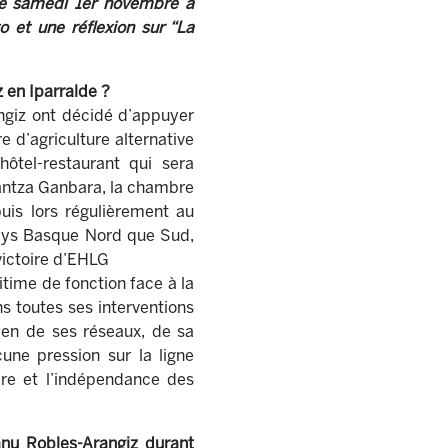
 le samedi 1er novembre à
 et une réflexion sur “La
 en Iparralde ?
ngiz ont décidé d’appuyer
e d’agriculture alternative
ôtel-restaurant qui sera
rantza Ganbara, la chambre
uis lors régulièrement au
 Pays Basque Nord que Sud,
victoire d’EHLG
gitime de fonction face à la
ns toutes ses interventions
ien de ses réseaux, de sa
une pression sur la ligne
oire et l’indépendance des
anu Robles-Arangiz durant