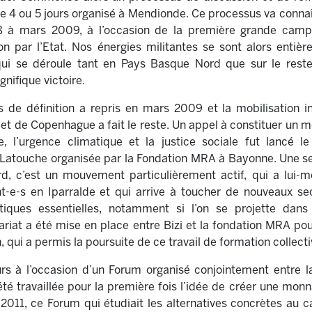
de 4 ou 5 jours organisé à Mendionde. Ce processus va conna
à mars 2009, à l’occasion de la première grande camp
on par l’Etat. Nos énergies militantes se sont alors entiè
qui se déroule tant en Pays Basque Nord que sur le rest
nifique victoire.
de définition a repris en mars 2009 et la mobilisation in
 de Copenhague a fait le reste. Un appel à constituer un m
e, l’urgence climatique et la justice sociale fut lancé l
Latouche organisée par la Fondation MRA à Bayonne. Une sem
rd, c’est un mouvement particulièrement actif, qui a lui-
nt-e-s en Iparralde et qui arrive à toucher de nouveaux se
atiques essentielles, notamment si l’on se projette dans
riat a été mise en place entre Bizi et la fondation MRA pou
, qui a permis la poursuite de ce travail de formation collec
eurs à l’occasion d’un Forum organisé conjointement entre 
 été travaillée pour la première fois l’idée de créer une mo
l 2011, ce Forum qui étudiait les alternatives concrètes au 