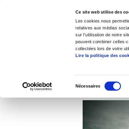
Ce site web utilise des co
Les cookies nous permetten
relatives aux médias socia
sur l'utilisation de notre 
peuvent combiner celles-ci
Accueil
Articles
Fondation Manu Robles-A
collectées lors de votre uti
Lire la politique des coo
Fondation Manu R
Sélection
Nécessaires
du
2014/10/13
IPAR
consentement