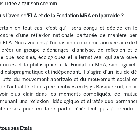
 l’idée a fait son chemin.
 l’avenir d’ELA et de la Fondation MRA en Iparralde ?
tain en tout cas, c’est qu’il sera conçu et décidé en Ipa
e cadre d’une réflexion nationale partagée de manière p
f d’ELA. Nous voulons à l’occasion du dixième anniversaire d
 créer un groupe d’échanges, d’analyse, de réflexion et d
e que sociales, écologiques et alternatives, qui sera ouve
rcours et la philosophie e la Fondation MRA, son logiciel 
radicalopragmatique et indépendant. Il s’agira d’un lieu de d
de lutte du mouvement abertzale et du mouvement social 
e l’actualité et des perspectives en Pays Basque sud, en li
y voir plus clair dans les moments compliqués, de mutual
 menant une réflexion idéologique et stratégique permanent
ntéressés pour en faire partie n’hésitent pas à prend
tous ses Etats