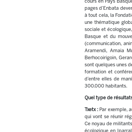
cours en Pays Basque 
pages d’Enbata devenu
à tout cela, la Fonda
une thématique globa
sociale et écologique,
Basque et du mouveme
(communication, ani
Aramendi, Amaia Mun
Berhocoirigoin, Gerar
sont quelques unes de
formation et confére
d’entre elles de man
300.000 habitants.
Quel type de résultats
Txetx :
Par exemple, a
qui vont se réunir ré
Ce noyau de militants
écologique en Iparra