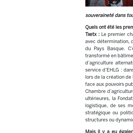
souveraineté dans tou
Quels ont été les pre
Txetx :
Le premier cha
avec détermination, d
du Pays Basque. C’e
transformé en bâtime
d’agriculture altern
service d’EHLG : dans
lors de la création d
face aux pouvoirs publ
Chambre d’agriculture
ultérieures, la Fond
logistique, de ses m
stratégique ou politi
structures ou dynamiq
Mais il y a eu égale