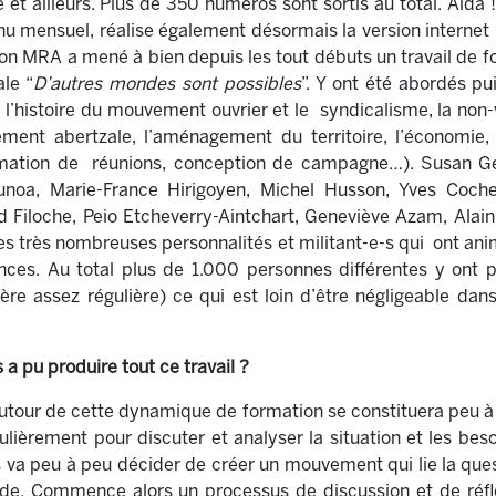
et ailleurs. Plus de 350 numéros sont sortis au total. Alda 
 mensuel, réalise également désormais la version internet 
tion MRA a mené à bien depuis les tout débuts un travail de
le “
D’autres mondes sont possibles
”. Y ont été abordés pu
 l’histoire du mouvement ouvrier et le syndicalisme, la non-v
nt abertzale, l’aménagement du territoire, l’économie, 
mation de réunions, conception de campagne…). Susan Geor
oa, Marie-France Hirigoyen, Michel Husson, Yves Coche
d Filoche, Peio Etcheverry-Aintchart, Geneviève Azam, Alain 
s très nombreuses personnalités et militant-e-s qui ont ani
nces. Au total plus de 1.000 personnes différentes y ont p
ière assez régulière) ce qui est loin d’être négligeable d
 a pu produire tout ce travail ?
utour de cette dynamique de formation se constituera peu à
gulièrement pour discuter et analyser la situation et les be
 va peu à peu décider de créer un mouvement qui lie la quest
lde. Commence alors un processus de discussion et de ré