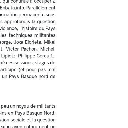
!, qui continue à occuper 2
Enbata.info. Parallèlement
 formation permanente sous
is approfondis la question
iolence, l’histoire du Pays
les techniques militantes
ge, Joxe Elorieta, Mikel
t, Victor Pachon, Michel
Lipietz, Philippe Corcuff…
mé ces sessions, stages de
articipé (et pour pas mal
ans un Pays Basque nord de
 peu un noyau de militants
soins en Pays Basque Nord.
ion sociale et la question
flexion avec notamment un