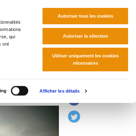
Autoriser tous les cookies
ionnalités
formations
Euskara
Français
Español
Autoriser la sélection
yse, qui
s ont
Utiliser uniquement les cookies
nécessaires
vail en Iparralde
ing
Afficher les détails