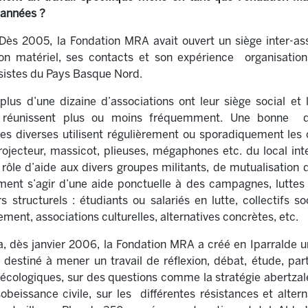
 années ?
 Dès 2005, la Fondation MRA avait ouvert un siège inter-as
on matériel, ses contacts et son expérience organisationn
istes du Pays Basque Nord.
plus d’une dizaine d’associations ont leur siège social et l
 réunissent plus ou moins fréquemment. Une bonne qua
res diverses utilisent régulièrement ou sporadiquement les 
rojecteur, massicot, plieuses, mégaphones etc. du local inte
 rôle d’aide aux divers groupes militants, de mutualisatio
ement s’agir d’une aide ponctuelle à des campagnes, lutte
s structurels : étudiants ou salariés en lutte, collectifs 
ment, associations culturelles, alternatives concrètes, etc.
a, dès janvier 2006, la Fondation MRA a créé en Iparralde
st destiné à mener un travail de réflexion, débat, étude, pa
 écologiques, sur des questions comme la stratégie abertzale
obeissance civile, sur les différentes résistances et altern