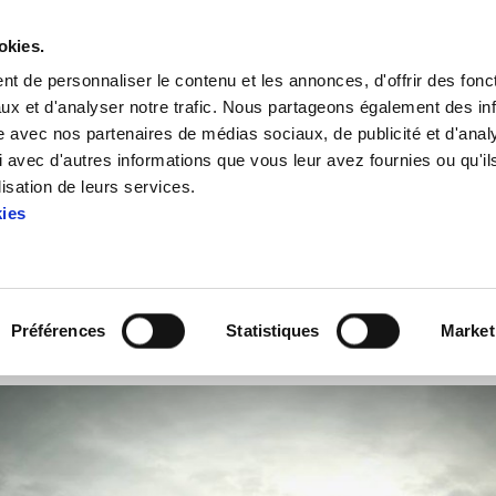
okies.
t de personnaliser le contenu et les annonces, d'offrir des fonct
ux et d'analyser notre trafic. Nous partageons également des in
site avec nos partenaires de médias sociaux, de publicité et d'anal
 avec d'autres informations que vous leur avez fournies ou qu'il
rangiz: 10 ans de travail en Iparralde
lisation de leurs services.
kies
obles-Arangiz: 10 ans de tra
Préférences
Statistiques
Market
RALDE