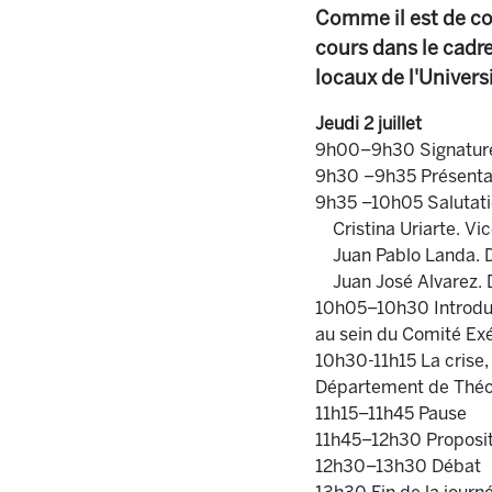
Comme il est de co
cours dans le cadres
locaux de l'Univer
Jeudi 2 juillet
9h00–9h30 Signature 
9h30 –9h35 Présentat
9h35 –10h05 Salutati
Cristina Uriarte. V
Juan Pablo Landa. Di
Juan José Alvarez. D
10h05–10h30 Introduct
au sein du Comité Exé
10h30-11h15 La crise,
Département de Théor
11h15–11h45 Pause
11h45–12h30 Propositi
12h30–13h30 Débat