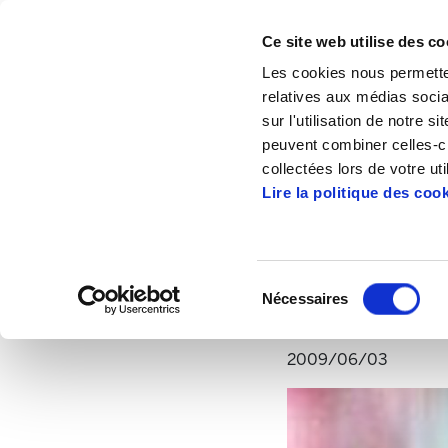
Ce site web utilise des co
Les cookies nous permetten
relatives aux médias socia
sur l'utilisation de notre 
peuvent combiner celles-ci
Accueil
Articles
La Fondation, en parten
collectées lors de votre uti
Lire la politique des coo
La Fondation, en par
"Crise 
Sélection
Nécessaires
du
consentement
2009/06/03