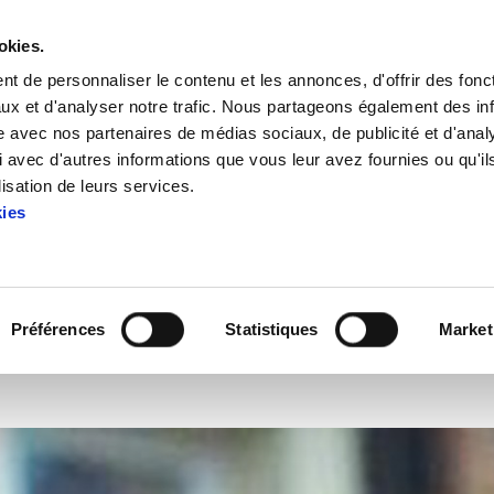
okies.
t de personnaliser le contenu et les annonces, d'offrir des fonct
ux et d'analyser notre trafic. Nous partageons également des in
site avec nos partenaires de médias sociaux, de publicité et d'anal
 avec d'autres informations que vous leur avez fournies ou qu'il
ariat avec l'UNED de Bergara, présente le cours "Crise : alte
lisation de leurs services.
kies
tenariat avec l'UNED de Berga
: alternatives et réponses syn
Préférences
Statistiques
Market