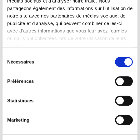
médias sociaux et d'analyser notre trafic. Nous
partageons également des informations sur l'utilisation de
Retour en détail sur la portée vraiment radicale des
notre site avec nos partenaires de médias sociaux, de
concepts et pratiques nés pendant le processus de
publicité et d'analyse, qui peuvent combiner celles-ci
Lizarra-Garazi
avec d'autres informations que vous leur avez fournies
ou qu'ils ont collectées lors de votre utilisation de leurs
services.
Lire la politique des cookies
Sélection
Nécessaires
du
consentement
A 12H30, repas sur place
Préférences
Statistiques
Marketing
A 15H00, Histoire et philosophie des Démos,