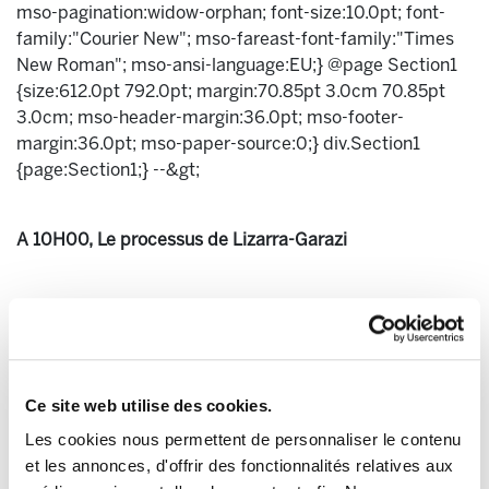
mso-pagination:widow-orphan; font-size:10.0pt; font-
family:"Courier New"; mso-fareast-font-family:"Times
New Roman"; mso-ansi-language:EU;} @page Section1
{size:612.0pt 792.0pt; margin:70.85pt 3.0cm 70.85pt
3.0cm; mso-header-margin:36.0pt; mso-footer-
margin:36.0pt; mso-paper-source:0;} div.Section1
{page:Section1;} --&gt;
A 10H00, Le processus de Lizarra-Garazi
Par Txetx Etcheverry
Ce site web utilise des cookies.
Les cookies nous permettent de personnaliser le contenu
et les annonces, d'offrir des fonctionnalités relatives aux