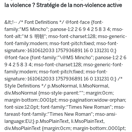
la violence ? Stratégie de la non-violence active
&lt;!-- /* Font Definitions */ @font-face {font-
family:"MS Mincho"; panose-1:2 2 6 9 4 2 5 8 3 4; mso-
font-alt:"ＭＳ 明朝"; mso-font-charset:128; mso-generic-
font-family:modern; mso-font-pitch:fixed; mso-font-
signature:-1610612033 1757936891 16 0 131231 0;}
@font-face {font-family:"\@MS Mincho"; panose-1:2 2 6
9 4 2 5 8 3 4; mso-font-charset:128; mso-generic-font-
family:modern; mso-font-pitch:fixed; mso-font-
signature:-1610612033 1757936891 16 0 131231 0;} /*
Style Definitions */ p.MsoNormal, li.MsoNormal,
div.MsoNormal {mso-style-parent:""; margin:0cm;
margin-bottom:.0001pt; mso-pagination:widow-orphan;
font-size:12.0pt; font-family:"Times New Roman"; mso-
fareast-font-family:"Times New Roman"; mso-ansi-
language:EU;} p.MsoPlainText, li.MsoPlainText,
div.MsoPlainText {margin:0cm; margin-bottom:.0001pt;