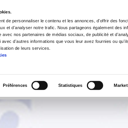
okies.
t de personnaliser le contenu et les annonces, d'offrir des fonct
ux et d'analyser notre trafic. Nous partageons également des in
site avec nos partenaires de médias sociaux, de publicité et d'anal
 avec d'autres informations que vous leur avez fournies ou qu'il
e des dernières annés. Número 25 d´Azterketak
lisation de leurs services.
kies
dure des dernières annés. Nú
Préférences
Statistiques
Market