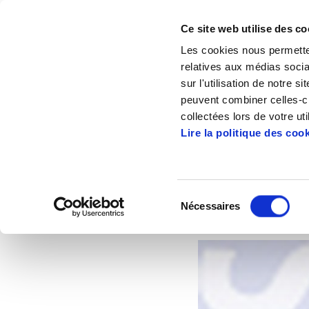
Ce site web utilise des co
Les cookies nous permetten
relatives aux médias socia
sur l'utilisation de notre 
peuvent combiner celles-ci
Accueil
Articles
La réforme la plus dur
collectées lors de votre uti
Lire la politique des coo
La réforme la plus 
Sélection
Nécessaires
du
2011/02/14
consentement