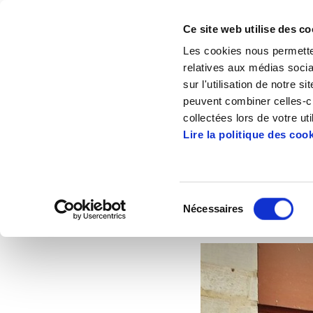
Ce site web utilise des co
Les cookies nous permetten
relatives aux médias socia
sur l'utilisation de notre 
peuvent combiner celles-ci
Accueil
Articles
Le Tour Alternatiba : 5
collectées lors de votre uti
Lire la politique des coo
Le Tour 
Sélection
Nécessaires
du
2014/12/05
ALTE
consentement