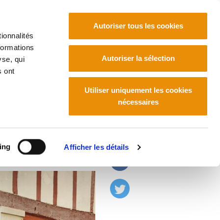
Autoriser tous les cookies
ionnalités
formations
Euskara
Français
Español
Autoriser la sélection
yse, qui
s ont
Utiliser uniquement les cookies
nécessaires
 climat !
ing
Afficher les détails