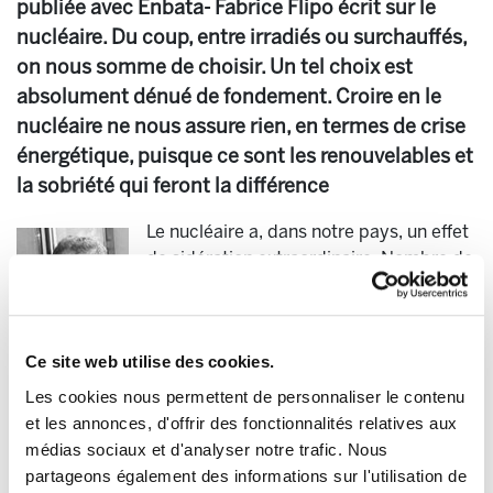
publiée avec Enbata- Fabrice Flipo écrit sur le
nucléaire. Du coup, entre irradiés ou surchauffés,
on nous somme de choisir. Un tel choix est
absolument dénué de fondement. Croire en le
nucléaire ne nous assure rien, en termes de crise
énergétique, puisque ce sont les renouvelables et
la sobriété qui feront la différence
Le nucléaire a, dans notre pays, un effet
de sidération extraordinaire. Nombre de
nos concitoyens estiment en effet que
sans nucléaire, on risque de revenir à la
bougie. Discutez avec un passant : très
Ce site web utilise des cookies.
vite, il vous demandera comment on
continuera de soigner le cancer, sans le nucléaire. Et
Les cookies nous permettent de personnaliser le contenu
pourtant il existe des pays où l'on dispose de toutes les
et les annonces, d'offrir des fonctionnalités relatives aux
commodités modernes, sans nucléaire ! Citons
médias sociaux et d'analyser notre trafic. Nous
l'Autriche, par exemple. Tout se passe comme si, en
partageons également des informations sur l'utilisation de