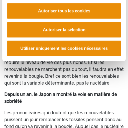
Renouvelables : variables déterminantes
Autoriser tous les cookies
Ces 85% seront forcément faits par les renouvelables, à
terme, puisqu'aucune autre solution n'existe. Donc si les
renouvelables ne peuvent pas remplacer les fossiles,
Autoriser la sélection
pour diverses raisons, notamment le fait qu'elles entrent
en concurrence avec des usages vitaux du sol, alors cela
Utiliser uniquement les cookies nécessaires
signifie que nous devrons consommer moins d'énergie,
tout simplement. Auquel cas en effet il faudra en effet
réduire le niveau de vie des plus riches. Et si les
renouvelables ne marchent pas du tout, il faudra en effet
revenir à la bougie. Bref ce sont bien les renouvelables
qui sont la variable déterminante, pas le nucléaire.
Depuis un an, le Japon a montré la voie en matière de
sobriété
Les pronucléaires qui doutent que les renouvelables
puissent un jour remplacer les fossiles pensent donc au
fond qu'on va revenir à la bougie. Auquel cas le nucléaire