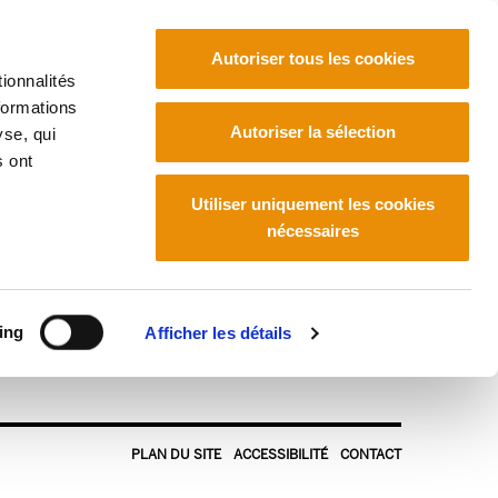
Autoriser tous les cookies
ionnalités
formations
Euskara
Français
Español
Autoriser la sélection
yse, qui
s ont
Utiliser uniquement les cookies
nécessaires
df
ing
Afficher les détails
PLAN DU SITE
ACCESSIBILITÉ
CONTACT