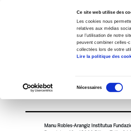
Ce site web utilise des co
Les cookies nous permetten
relatives aux médias socia
sur l'utilisation de notre 
peuvent combiner celles-ci
Accueil
Articles
Rapport-moral-2025-Al
collectées lors de votre uti
Lire la politique des coo
R
Sélection
Nécessaires
du
Rapport-moral-2025-Alda Fr.pdf
— 2.3 MB
consentement
Manu Robles-Arangiz Institutua Fundazi