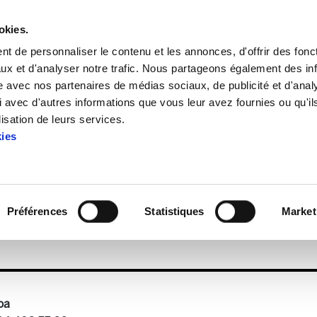
okies.
t de personnaliser le contenu et les annonces, d'offrir des fonct
ux et d'analyser notre trafic. Nous partageons également des in
site avec nos partenaires de médias sociaux, de publicité et d'anal
 avec d'autres informations que vous leur avez fournies ou qu'il
da Fr.pdf
lisation de leurs services.
kies
apport-moral-2025-Alda Fr.p
Préférences
Statistiques
Market
oa